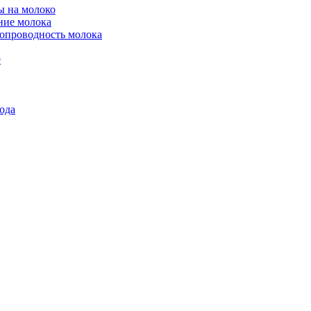
ы на молоко
ние молока
ропроводность молока
е
ода