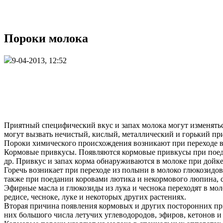
Пороки молока
9-04-2013, 12:52
Приятный специфический вкус и запах молока могут изменять
могут вызвать нечистый, кислый, металлический и горький пр
Пороки химического происхождения возникают при переходе в 
Кормовые привкусы. Появляются кормовые привкусы при поедани
др. Привкус и запах корма обнаруживаются в молоке при дойке
Горечь возникает при переходе из полыни в молоко глюкозидов
также при поедании коровами лютика и некормового люпина, 
Эфирные масла и глюкозиды из лука и чеснока переходят в мол
редисе, чесноке, луке и некоторых других растениях.
Вторая причина появления кормовых и других посторонних при
них большого числа летучих углеводородов, эфиров, кетонов и