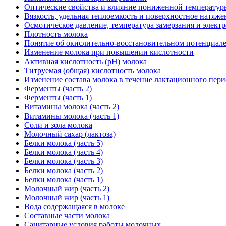
Оптические свойства и влияние пониженной температур
Вязкость, удельная теплоемкость и поверхностное натяже
Осмотическое давление, температура замерзания и элект
Плотность молока
Понятие об окислительно-восстановительном потенциал
Изменение молока при повышении кислотности
Активная кислотность (pH) молока
Титруемая (общая) кислотность молока
Изменение состава молока в течение лактационного пери
Ферменты (часть 2)
Ферменты (часть 1)
Витамины молока (часть 2)
Витамины молока (часть 1)
Соли и зола молока
Молочный сахар (лактоза)
Белки молока (часть 5)
Белки молока (часть 4)
Белки молока (часть 3)
Белки молока (часть 2)
Белки молока (часть 1)
Молочный жир (часть 2)
Молочный жир (часть 1)
Вода содержащаяся в молоке
Составные части молока
Санитарные условия работы молочных