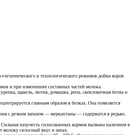
-гигиенического и технологического режимов дойки коров
мов и при изменениях составных частей молока.
репка, щавель, лютик, ромашка, репа, свекловичная ботва и
нцентрируется главным образом в белках. Она появляется
ния с резким запахом — меркаптаны — содержатся в редьке,
 Сильная пахучесть силосованных кормов вызвана наличием в
т молоку силосный вкус и запах.