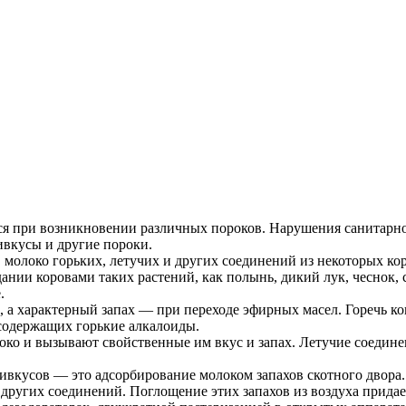
ся при возникновении различных пороков. Нарушения санитарно
ивкусы и другие пороки.
молоко горьких, летучих и других соединений из некоторых кор
и коровами таких растений, как полынь, дикий лук, чеснок, су
.
, а характерный запах — при переходе эфирных масел. Горечь ко
содержащих горькие алкалоиды.
око и вызывают свойственные им вкус и запах. Летучие соедине
вкусов — это адсорбирование молоком запахов скотного двора.
 других соединений. Поглощение этих запахов из воздуха придае