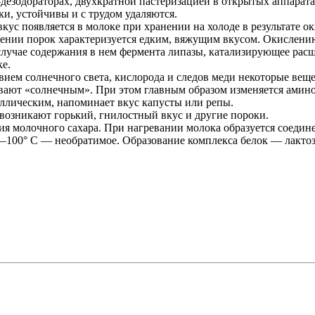
дезодораторах, двухкратной пастеризацией в открытых аппарат
и, устойчивы и с трудом удаляются.
ус появляется в молоке при хранении на холоде в результате 
лении порок характеризуется едким, вяжущим вкусом. Окислени
случае содержания в нем фермента липазы, катализирующее расщ
ке.
ем солнечного света, кислорода и следов меди некоторые вещес
ывают «солнечным». При этом главным образом изменяется ами
ллическим, напоминает вкус капусты или репы.
 возникают горький, гнилостный вкус и другие пороки.
ия молочного сахара. При нагревании молока образуется соедин
—100° С — необратимое. Образование комплекса белок — лактоз