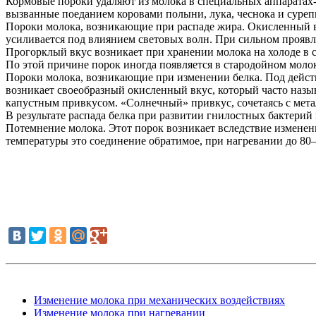
Кормовые пороки удаляют из молока в специальных аппаратах-
вызванные поеданием коровами полыни, лука, чеснока и сурепк
Пороки молока, возникающие при распаде жира. Окисленный вк
усиливается под влиянием световых волн. При сильном прояв
Прогорклый вкус возникает при хранении молока на холоде в 
По этой причине порок иногда появляется в стародойном моло
Пороки молока, возникающие при изменении белка. Под действи
возникает своеобразный окисленный вкус, который часто наз
капустным привкусом. «Солнечный» привкус, сочетаясь с мета
В результате распада белка при развитии гнилостных бактерий
Потемнение молока. Этот порок возникает вследствие изменен
температуры это соединение обратимое, при нагревании до 80
Изменение молока при механических воздействиях
Изменение молока при нагревании