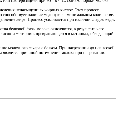
ах или пастеризацией при 95—97° С. Однако пороки молока,
окисления ненасыщенных жирных кислот. Этот процесс
ю способствует наличие меди даже в минимальном количестве.
епление жира. Процесс усиливается при наличии следов меди.
тва белковой фазы молока окисляются, в результате чего
нокислота метионин, превращающаяся в метионал, обладающий
ение молочного сахара с белком. При нагревании до невысокой
а является причиной потемнения молока при нагревании.