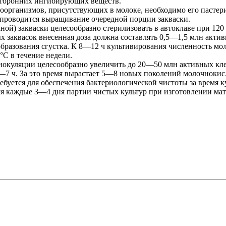
осторонних ингибирующих веществ.
роорганизмов, присутствующих в молоке, необходимо его пастер
и проводится выращивание очередной порции закваски.
ой) закваски целесообразно стерилизовать в автоклаве при 120
х заквасок внесенная доза должна составлять 0,5—1,5 млн актив
образования сгустка. К 8—12 ч культивирования численность м
С в течение недели.
нокуляции целесообразно увеличить до 20—50 млн активных кле
 5—7 ч. За это время вырастает 5—8 новых поколений молочноки
требуется для обеспечения бактериологической чистоты за время
я каждые 3—4 дня партии чистых культур при изготовлении мат