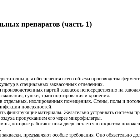
ьных препаратов (часть 1)
достаточны для обеспечения всего объема производства фермен
ультур в специальных заквасочных отделениях.
роизводственных партий заквасок непосредственно на заводах,
ораживания, сушки, транспортирования и хранения.
в отдельных, изолированных помещениях. Стены, полы и потол
инфекции поверхностей.
вать фильтрующие материалы. Желательно устраивать системы 
оздуха пропусканием его через микрофильтры.
ампы, которые работают пока дверь остается в открытом полож
.
 закваски, предъявляют особые требования. Оно обязательно д