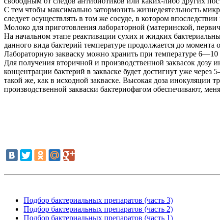
свободным от следов антибиотиков или каких-либо других п
С тем чтобы максимально затормозить жизнедеятельность мик
следует осуществлять в том же сосуде, в котором впоследстви
Молоко для приготовления лабораторной (материнской, первичн
На начальном этапе реактивации сухих и жидких бактериальны
данного вида бактерий температуре продолжается до момента 
Лабораторную закваску можно хранить при температуре 6—10 °
Для получения вторичной и производственной заквасок дозу и
концентрации бактерий в закваске будет достигнут уже через
такой же, как в исходной закваске. Высокая доза инокуляции 
производственной закваски бактериофагом обеспечивают, меня
Подбор бактериальных препаратов (часть 3)
Подбор бактериальных препаратов (часть 2)
Подбор бактериальных препаратов (часть 1)