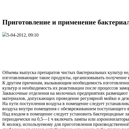
Приготовление и применение бактериал
5-04-2012, 09:10
Объемы выпуска препаратов чистых бактериальных культур не
изготавливающие такие продукты, организовывать получение к
К другим причинам, вызывающим необходимость изготовления п
культур и необходимость их реактивации после процессов зам
Заквасочные отделения на молочных предприятиях размещают 
материалов, допускающих проведение регулярной мойки и дез
На пути поступления воздуха в помещение следует устанавли
воздуха внутри помещения с обезвреживанием поступающего в
Над входом в помещение следует установить бактерицидные л
периодически на 0,5—1 ч включать лампы или аэроионизаторы
К молоку, используемому для приготовления производственной