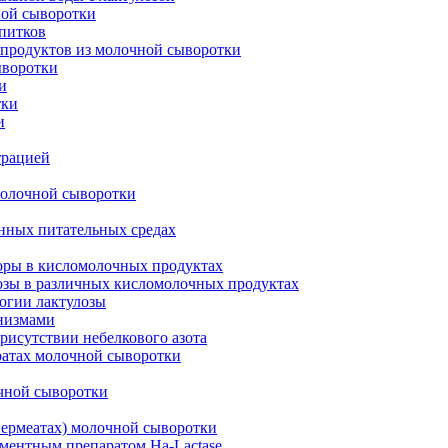
ной сыворотки
питков
продуктов из молочной сыворотки
ыворотки
и
тки
и
трацией
молочной сыворотки
нных питательных средах
оры в кисломолочных продуктах
озы в различных кисломолочных продуктах
огии лактулозы
анизмами
рисутствии небелкового азота
ратах молочной сыворотки
очной сыворотки
пермеатах) молочной сыворотки
ментным препаратом Ha-Lactase