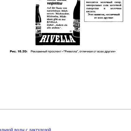
альной воды с лактулозой