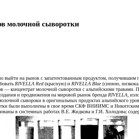
ов молочной сыворотки
о выйти на рынок с запатентованным продуктом, получившим пр
обовать
RIVELLA Red
(красную) и
RIVELLA Blue
(синюю, низкока
тков — концентрат молочной сыворотки с альпийскими травами.
создания и продвижения на мировой рынок бренда
RIVELLA,
изло
лочной сывороки в оригинальных продуктах альпийского уровня 
аботки были выполнены в свое время СКФ ВНИИМС и Никитским 
зованы в системных работах В.Е. Жидкова и Г.И. Холодова; сод