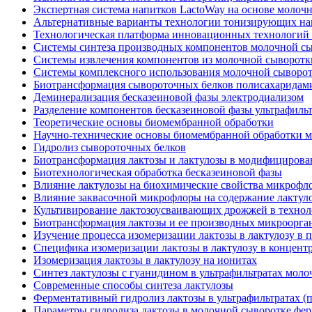
Экспертная система напитков LactoWay на основе молоч
Альтернативные варианты технологии тонизирующих на
Технологическая платформа инновационных технологий 
Системы синтеза производных компонентов молочной с
Системы извлечения компонентов из молочной сыворотк
Системы комплексного использования молочной сыворо
Биотрансформация сывороточных белков полисахаридам
Деминерализация бесказеиновой фазы электродиализом
Разделение компонентов бесказеиновой фазы ультрафиль
Теоретические основы биомембранной обработки
Научно-технические основы биомембранной обработки 
Гидролиз сывороточных белков
Биотрансформация лактозы и лактулозы в модифицирова
Биотехнологическая обработка бесказеиновой фазы
Влияние лактулозы на биохимические свойства микрофл
Влияние заквасочной микрофлоры на содержание лактул
Культивирование лактозоусваивающих дрожжей в технол
Биотрансформация лактозы и ее производных микроорг
Изучение процесса изомеризации лактозы в лактулозу в п
Специфика изомеризации лактозы в лактулозу в концент
Изомеризация лактозы в лактулозу на ионитах
Синтез лактулозы с гуанидином в ультрафильтратах мол
Современные способы синтеза лактулозы
Ферментативный гидролиз лактозы в ультрафильтратах (
Параметры гидролиза лактозы в молочной сыворотке фер