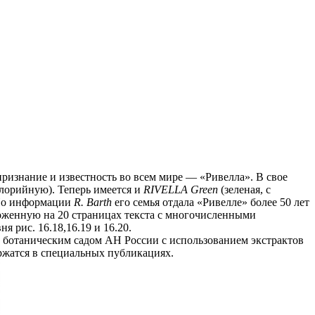
изнание и известность во всем мире — «Ривелла». В свое
лорийную). Теперь имеется и
RIVELLA Green
(зеленая, с
 По информации
R. Barth
его семья отдала «Ривелле» более 50 лет
женную на 20 страницах текста с многочисленными
рис. 16.18,16.19 и 16.20.
ботаническим садом АН России с использованием экстрактов
ержатся в специальных публикациях.