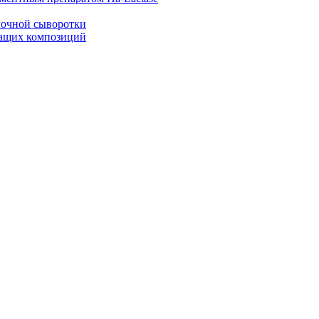
лочной сыворотки
жащих композиций