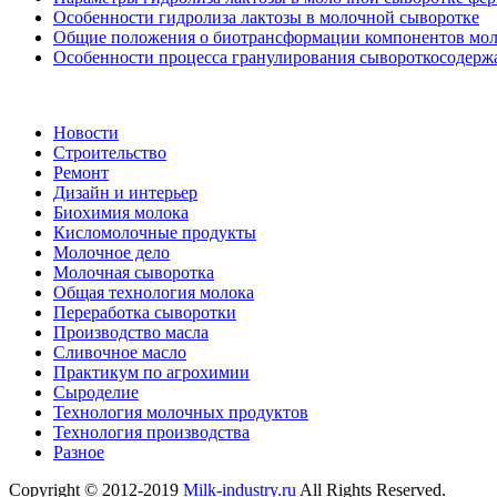
Особенности гидролиза лактозы в молочной сыворотке
Общие положения о биотрансформации компонентов мо
Особенности процесса гранулирования сывороткосодер
Новости
Строительство
Ремонт
Дизайн и интерьер
Биохимия молока
Кисломолочные продукты
Молочное дело
Молочная сыворотка
Общая технология молока
Переработка сыворотки
Производство масла
Сливочное масло
Практикум по агрохимии
Сыроделие
Технология молочных продуктов
Технология производства
Разное
Copyright © 2012-2019
Milk-industry.ru
All Rights Reserved.