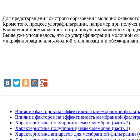
Для предотвращения быстрого образования молочно-белкового 
Кроме того, процесс ультрафильтрации, например при получен
В молочной промышленности при получении молочных продукто
Выше уже упоминалось, что до ультрафильтрации молочной сыв
микрофильтрацию для холодной стерилизации и обезжиривани
Влияние факторов на эффективность мембранной фильтра
Влияние факторов на эффективность мембранной фильтра
Характеристика полупроницаемых мембран (часть 2)
Характеристика полупроницаемых мембран (часть 1)
Характеристика аппаратов для мембранной фильтрации (ч
Характеристика аппаратов для мембранной фильтрации (ч