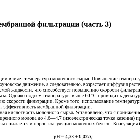
ембранной фильтрации (часть 3)
ции влияет температура молочного сырья. Повышение температу
роуновское движение, а следовательно, возрастает диффузия ра
емой жидкости, что способствует повышению скорости фильтра
0 раза. Однако подъем температуры выше 60 °С приводит к дена
нию скорости фильтрации. Кроме того, использование температ
ет эффективность мембранной фильтрации.
ая кислотность молочного сырья. Установлено, что с понижени
иренного молока до 4,6—4,7 (изоэлектрическая точка казеина) п
ы снижается и порог коагуляции молочных белков. Коагуляция б