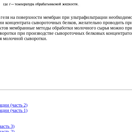
геля на поверхности мембран при ультрафильтрации необходимо
ии концентрата сывороточных белков, желательно проводить при
в мембранные методы обработки молочного сырья можно применя
оротки при производстве сывороточных белковых концентратов, 
я молочной сыворотки.
ции (часть 2)
ции (часть 1)
асть 3)
асть 2)