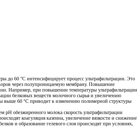
ры до 60 °С интенсифицирует процесс ультрафильтрации. Это
створов через полупроницаемую мембрану. Повышение
ции. Например, при повышении температуры ультрафильтрации
турации белковых веществ молочного сырья и увеличению
уры выше 60 °С приводит к изменению полимерной структуры
ем pH обезжиренного молока скорость ультрафильтрации
роисходят коагуляция казеина, увеличение вязкости и снижение
елков и образование гелевого слоя происходят при условиях,