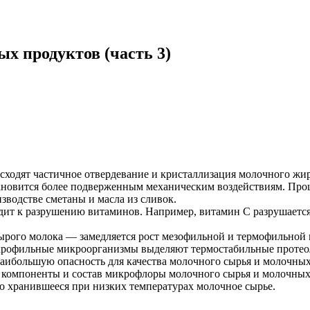
х продуктов (часть 3)
ходят частичное отвердевание и кристаллизация молочного жира
становится более подверженным механическим воздействиям. Про
зводстве сметаны и масла из сливок.
ит к разрушению витаминов. Например, витамин С разрушается 
ырого молока — замедляется рост мезофильной и термофильной
сихрофильные микроорганизмы выделяют термостабильные проте
наибольшую опасность для качества молочного сырья и молочных
на компоненты и состав микрофлоры молочного сырья и молочны
но хранившееся при низких температурах молочное сырье.