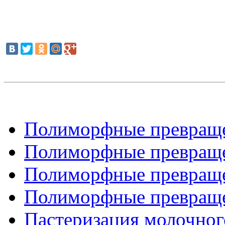
Полиморфные превращен
Полиморфные превращен
Полиморфные превращен
Полиморфные превращен
Пастеризация молочного