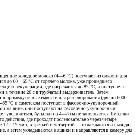
ищенное холодное молоко (4—6 °С) поступает из емкости для
ется до 60—65 °С от горячего молока, уже прошедшего
кцию рекуперации, где нагревается до 85 °С, и поступает в
и в течение 20 с в трубчатый выдерживатель. Затем
т в промежуточные емкости для резервирования (две по 6000
0—65 °С и самотеком поступает в фасовочно-укупорочный
чной машине, они поступают на фасовочно-укупорочный
ет увеличиться, бутылки на 4—8 см не заполняются. Бутылки
 действия, где проходят последовательно через четыре
е 12—15 мин, в третьей и четвертой — охлаждаются и выходят
не, а затем укладываются в ящики и направляются в камеру для