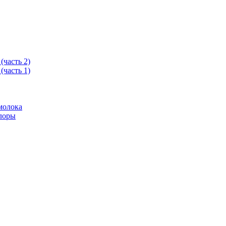
часть 2)
часть 1)
молока
лоры