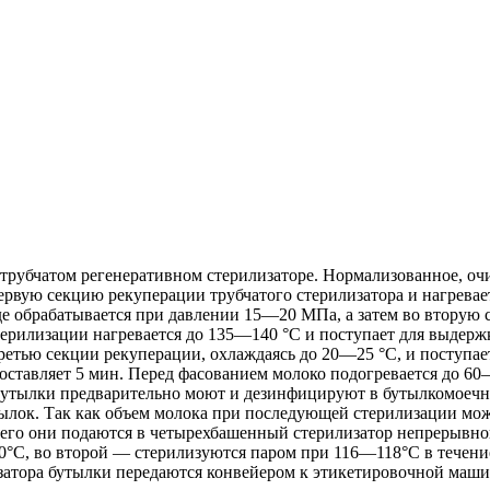
 трубчатом регенеративном стерилизаторе. Нормализованное, оч
первую секцию рекуперации трубчатого стерилизатора и нагрева
е обрабатывается при давлении 15—20 МПа, а затем во вторую се
ерилизации нагревается до 135—140 °С и поступает для выдержк
ретью секции рекуперации, охлаждаясь до 20—25 °С, и поступае
составляет 5 мин. Перед фасованием молоко подогревается до 6
л. Бутылки предварительно моют и дезинфицируют в бутылкомое
тылок. Так как объем молока при последующей стерилизации мож
го они подаются в четырехбашенный стерилизатор непрерывного
0°С, во второй — стерилизуются паром при 116—118°С в течени
лизатора бутылки передаются конвейером к этикетировочной маши