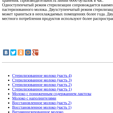
хранения. Производительность линии 6000 бутылок в час.
Одноступенчатый режим стерилизации сопровождается наименьш
пастеризованного молока. Двухступенчатый режим стерилизаци
может храниться в неохлаждаемых помещениях более года. Дву
местного потребления продуктов используют более распростр
Стерилизованное молоко (часть 4)
Стерилизованное молоко (часть 3)
Стерилизованное молоко (часть 2)
Стерилизованное молоко (часть 1)
Молоко с пониженным содержанием лактозы
Молоко с наполнителями
Восстановленное молоко (часть 2)
Восстановленное молоко (часть 1)
Витаминизированное молоко