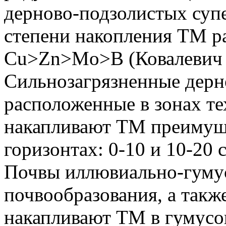
дерново-подзолистых суп
степени накопления TM ра
Cu>Zn>Mo>B (Ковалевич З.С
Сильнозагрязненные дерн
расположенные в зонах те
накапливают TM преимущ
горизонтах: 0-10 и 10-20 
Почвы иллювиально-гумус
почвообразования, а так
накапливают TM в гумусо