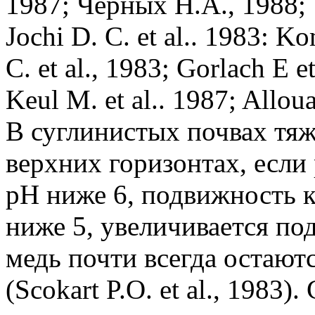
1987; Черных Н.А., 1988; 1
Jochi D. С. et al.. 1983: Ko
C. et al., 1983; Gorlach E e
Keul M. et al.. 1987; Allouay
B суглинистых почвах тяж
верхних горизонтах, если
pH ниже 6, подвижность 
ниже 5, увеличивается по
медь почти всегда остают
(Scokart P.O. et al., 1983