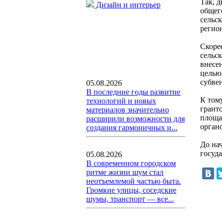
Так, 
Дизайн и интерьер
общег
сельс
регио
Скоре
сельс
внесе
целью
субве
05.08.2026
В последние годы развитие
К том
технологий и новых
грант
материалов значительно
площад
расширили возможности для
орган
создания гармоничных и...
До на
госуда
05.08.2026
В современном городском
ритме жизни шум стал
неотъемлемой частью быта.
Громкие улицы, соседские
шумы, транспорт — все...