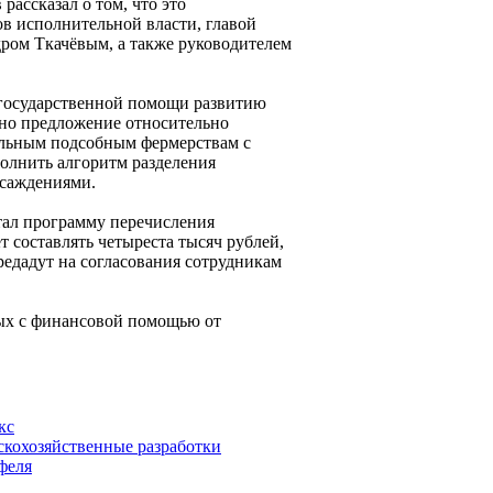
ассказал о том, что это
в исполнительной власти, главой
ром Ткачёвым, а также руководителем
 государственной помощи развитию
ено предложение относительно
альным подсобным фермерствам с
полнить алгоритм разделения
асаждениями.
тал программу перечисления
 составлять четыреста тысяч рублей,
редадут на согласования сотрудникам
ных с финансовой помощью от
кс
скохозяйственные разработки
феля