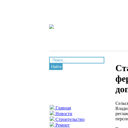
Ст
Найти
фе
до
Сельс
Главная
Влади
регла
Новости
персо
Строительство
Ремонт