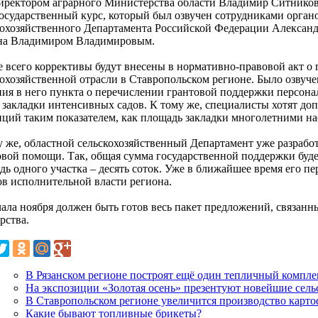
директором аграрного Министерства области Владимир Ситников р
осударственный курс, который был озвучен сотрудниками органо
кохозяйственного Департамента Российской Федерации Александ
на Владимиром Владимировым.
е всего коррективы будут внесены в нормативно-правовой акт о
кохозяйственной отрасли в Ставропольском регионе. Было озвуч
ния в него пункта о перечислении грантовой поддержки персон
 закладки интенсивных садов. К тому же, специалисты хотят до
нций таким показателем, как площадь закладки многолетними н
у же, областной сельскохозяйственный Департамент уже разрабо
овой помощи. Так, общая сумма государственной поддержки будет
ь одного участка – десять соток. Уже в ближайшее время его пе
ов исполнительной власти региона.
чала ноября должен быть готов весь пакет предложений, связан
рства.
В Рязанском регионе построят ещё один тепличный компле
На экспозиции «Золотая осень» презентуют новейшие сель
В Ставропольском регионе увеличится производство карто
Какие бывают топливные брикеты?