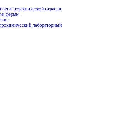
тия агротехнической отрасли
ной фермы
лока
агрохимический лабораторный