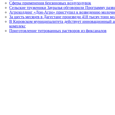
Сферы применения бензиновых воздуходувок
Сельские труженики Зауралья обговорили Программу разви
Агрохолдинг «Дон-Агро» приступил к возведению молоч
За шесть месяцев в Дагестане произведи 418 тысяч тонн мо
В Кировском муниципалитета действует инновационный 
комплекс
Приготовление титрованных растворов из фиксаналов