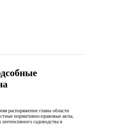
одсобные
на
няя распоряжение главы области
астные нормативно-правовые акты,
 интенсивного садоводства в