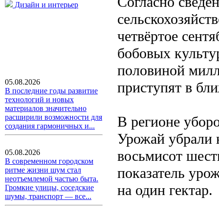
Согласно сведе
Дизайн и интерьер
сельскохозяйст
четвёртое сентя
бобовых культур
половиной милл
05.08.2026
приступят в бл
В последние годы развитие
технологий и новых
материалов значительно
расширили возможности для
В регионе убор
создания гармоничных и...
Урожай убрали 
восьмисот шести
05.08.2026
В современном городском
показатель урож
ритме жизни шум стал
неотъемлемой частью быта.
на один гектар.
Громкие улицы, соседские
шумы, транспорт — все...