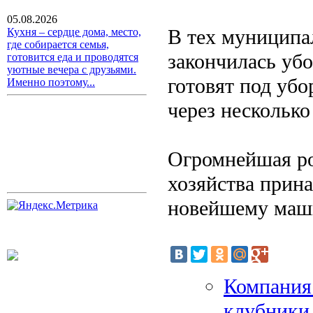
05.08.2026
В тех муниципа
Кухня – сердце дома, место,
где собирается семья,
закончилась убо
готовится еда и проводятся
уютные вечера с друзьями.
готовят под убо
Именно поэтому...
через несколько
Огромнейшая рол
хозяйства прин
новейшему маши
Компания
клубники 