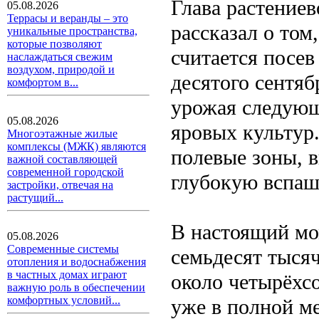
Глава растение
05.08.2026
Террасы и веранды – это
рассказал о том
уникальные пространства,
которые позволяют
считается посев
наслаждаться свежим
воздухом, природой и
десятого сентяб
комфортом в...
урожая следующ
05.08.2026
яровых культур.
Многоэтажные жилые
комплексы (МЖК) являются
полевые зоны, 
важной составляющей
современной городской
глубокую вспаш
застройки, отвечая на
растущий...
В настоящий мо
05.08.2026
Современные системы
семьдесят тысяч
отопления и водоснабжения
в частных домах играют
около четырёхсо
важную роль в обеспечении
комфортных условий...
уже в полной м