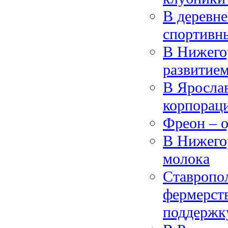
В деревне
спортивн
В Нижегор
развитие
В Яросла
корпорац
Фреон – о
В Нижегор
молока
Ставропо
фермерств
поддержк