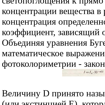
светопоглощения k прямо
концентрации вещества в р
концентрация определенног
коэффициент, зависящий о
Объединяя уравнения Буге
математическое выражени
фотоколориметрии - закона
Величину D принято назы
(или экстинцией Е), кото