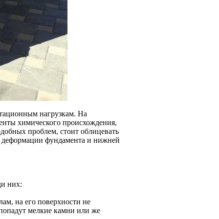
атационным нагрузкам. На
енты химического происхождения,
одобных проблем, стоит облицевать
т деформации фундамента и нижней
и них:
ам, на его поверхности не
 попадут мелкие камни или же