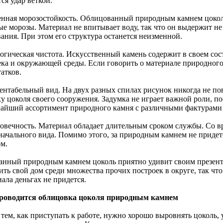
ся удар веткой.
енная морозостойкость. Облицованный природным камнем цоколь
ые морозы. Материал не впитывает воду, так что он выдержит не
ания. При этом его структура останется неизменной.
логическая чистота. Искусственный камень содержит в своем со
ека и окружающей среды. Если говорить о материале природног
атков.
зентабельный вид. На двух разных спилах рисунок никогда не п
ку цоколя своего сооружения. Задумка не играет важной роли, п
айший ассортимент природного камня с различными фактурами 
говечность. Материал обладает длительным сроком службы. Со вр
начального вида. Помимо этого, за природным камнем не приде
ом.
анный природным камнем цоколь приятно удивит своим презент
ить свой дом среди множества прочих построек в округе, так чт
ала деньгах не придется.
роводится облицовка цоколя природным камнем
тем, как приступать к работе, нужно хорошо выровнять цоколь, 