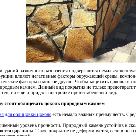
и зданий различного назначения подвергаются немалым эксплу
рукции влияют негативные факторы окружающей среды, компон
гические факторы и многое другое. Чтобы защитить цоколь от п
риродным камнем. Данный вид покрытия не только предотврати
стен, но еще и придаст постройке презентабельный вид.
у стоит облицевать цоколь природным камнем
ня для облицовки цоколя
есть немало важных преимуществ. Сред
ышенный уровень прочности. Природный камень устойчив к скол
яются царапины. Такое покрытие не деформируется, если в него