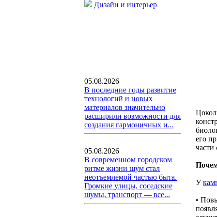
Дизайн и интерьер
05.08.2026
В последние годы развитие
технологий и новых
материалов значительно
Цокол
расширили возможности для
конст
создания гармоничных и...
биоло
его п
части 
05.08.2026
В современном городском
Почем
ритме жизни шум стал
неотъемлемой частью быта.
У
кам
Громкие улицы, соседские
шумы, транспорт — все...
• Пов
появл