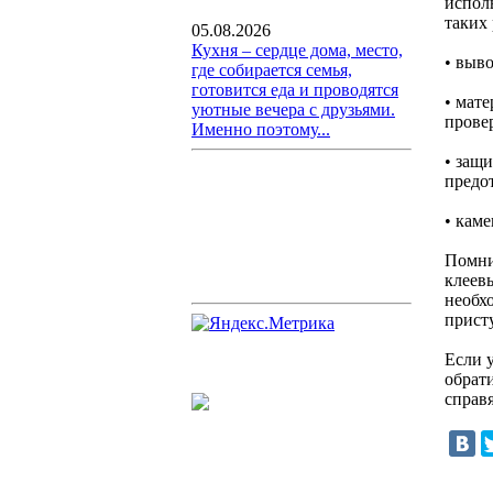
испол
таких 
05.08.2026
Кухня – сердце дома, место,
• выв
где собирается семья,
готовится еда и проводятся
• мат
уютные вечера с друзьями.
прове
Именно поэтому...
• защ
предо
• кам
Помни
клеев
необх
присту
Если 
обрат
справя