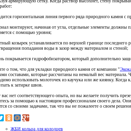
ьзуя армирующую сетку. Когда раствор высохнет, стену покрываю
работ:
одится горизонтальная линия первого ряда природного камня с 
ериал монтируют, начиная от угла, отдельные элементы должны п
ряется с помощью уровня;
итный козырек устанавливается по верхней границе последнего р
твращения попадания воды в зазор между материалом и стеной;
ень покрывается гидрофобизатором, который дополнительно защит
те о том, что для укладки природного камня от компании "
Экок
ыми составами, которые рассчитаны на немалый вес материала. 
одимо использовать молоточек из каучука или же киянку. Когда 
пать к затирке швов.
у вас нет соответствующего опыта, но вы желаете получить през
итесь за помощью к настоящим профессионалам своего дела. Они
тся со своими задачами, так что вы не пожалеете о своем решени
ЖБИ кольца для колодцев