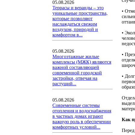
случит
05.08.2026
Террасы и веранды – это
• Отм
уникальные пространства,
сильн
которые позволяют
оттаив
наслаждаться свежим
воздухом, природой и
• Эко
комфортом в...
челов
недост
05.08.2026
• Пре
Многоэтажные жилые
отдел
комплексы (МЖК) являются
широч
важной составляющей
современной городской
• Дол
застройки, отвечая на
перво
растущий...
образ
Отдел
05.08.2026
выдел
Современные системы
матери
отопления и водоснабжения
в частных домах играют
Как п
важную роль в обеспечении
комфортных условий...
Перед 