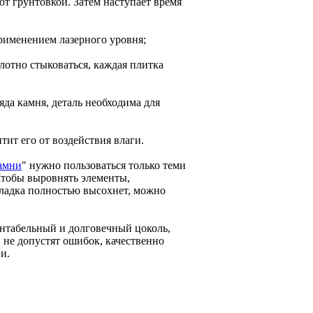
т грунтовкой. Затем наступает время
применением лазерного уровня;
лотно стыковаться, каждая плитка
яда камня, деталь необходима для
ит его от воздействия влаги.
амни
" нужно пользоваться только теми
Чтобы выровнять элементы,
кладка полностью высохнет, можно
ентабельный и долговечный цоколь,
 не допустят ошибок, качественно
и.