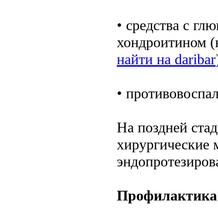
• средства с гл
хондроитином (
найти на daribar
• противовоспа
На поздней ста
хирургические 
эндопротезирова
Профилактика