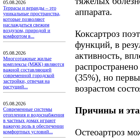
тяжелых болезн
05.08.2026
Террасы и веранды – это
аппарата.
уникальные пространства,
которые позволяют
наслаждаться свежим
воздухом, природой и
Коксартроз поэт
комфортом в...
функций, в резу
05.08.2026
активность, впл
Многоэтажные жилые
распространено 
комплексы (МЖК) являются
важной составляющей
(35%), но первы
современной городской
застройки, отвечая на
возрастом состо
растущий...
05.08.2026
Причины и эта
Современные системы
отопления и водоснабжения
в частных домах играют
важную роль в обеспечении
Остеоартроз мож
комфортных условий...