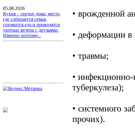
05.08.2026
• врожденной ан
Кухня – сердце дома, место,
где собирается семья,
готовится еда и проводятся
уютные вечера с друзьями.
• деформации в 
Именно поэтому...
• травмы;
• инфекционно-
туберкулеза);
• системного за
прочих).