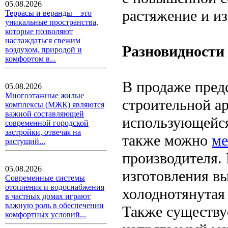
05.08.2026
растяжение и из
Террасы и веранды – это
уникальные пространства,
которые позволяют
наслаждаться свежим
Разновидности
воздухом, природой и
комфортом в...
В продаже пред
05.08.2026
Многоэтажные жилые
строительной а
комплексы (МЖК) являются
важной составляющей
использующейся
современной городской
застройки, отвечая на
также можно
ме
растущий...
производителя.
05.08.2026
изготовления в
Современные системы
отопления и водоснабжения
холоднотянутая 
в частных домах играют
важную роль в обеспечении
Также существу
комфортных условий...