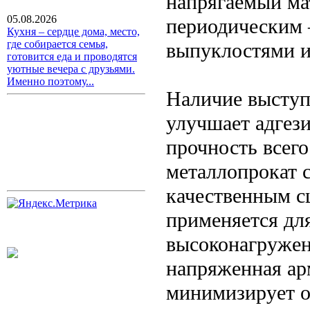
напрягаемый ма
05.08.2026
периодическим 
Кухня – сердце дома, место,
где собирается семья,
выпуклостями и
готовится еда и проводятся
уютные вечера с друзьями.
Именно поэтому...
Наличие выступ
улучшает адгез
прочность всег
металлопрокат 
качественным с
применяется дл
высоконагружен
напряженная ар
минимизирует о