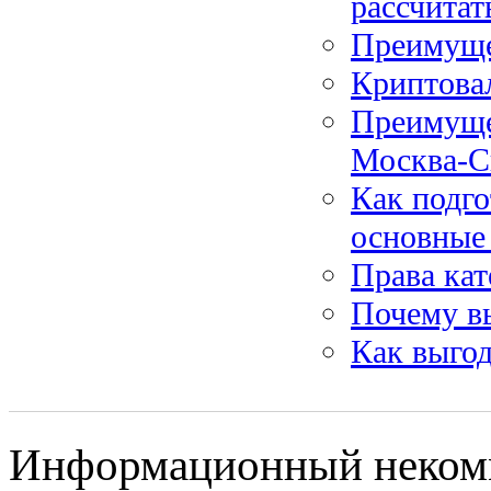
рассчитат
Преимуще
Криптова
Преимуще
Москва-С
Как подго
основные
Права кат
Почему в
Как выгод
Информационный некомм