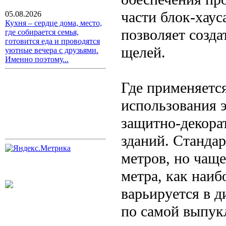
части блок-хаус
05.08.2026
Кухня – сердце дома, место,
позволяет созда
где собирается семья,
готовится еда и проводятся
щелей.
уютные вечера с друзьями.
Именно поэтому...
Где применяетс
использования э
защитно-декора
зданий. Стандар
метров, но чаще
метра, как наи
варьируется в 
по самой выпукл