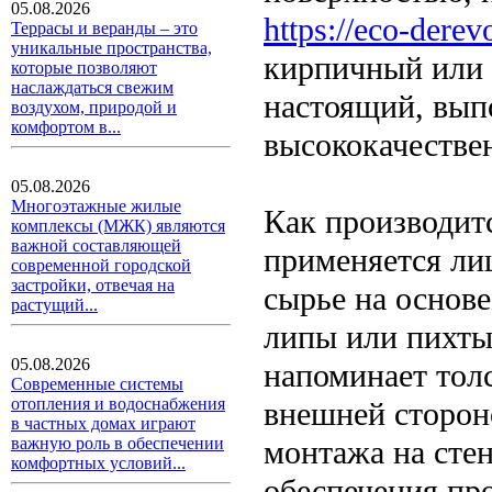
05.08.2026
https://eco-derev
Террасы и веранды – это
уникальные пространства,
кирпичный или 
которые позволяют
наслаждаться свежим
настоящий, вып
воздухом, природой и
комфортом в...
высококачестве
05.08.2026
Многоэтажные жилые
Как производитс
комплексы (МЖК) являются
важной составляющей
применяется ли
современной городской
застройки, отвечая на
сырье на основе
растущий...
липы или пихты
05.08.2026
напоминает тол
Современные системы
отопления и водоснабжения
внешней стороно
в частных домах играют
монтажа на стен
важную роль в обеспечении
комфортных условий...
обеспечения пр