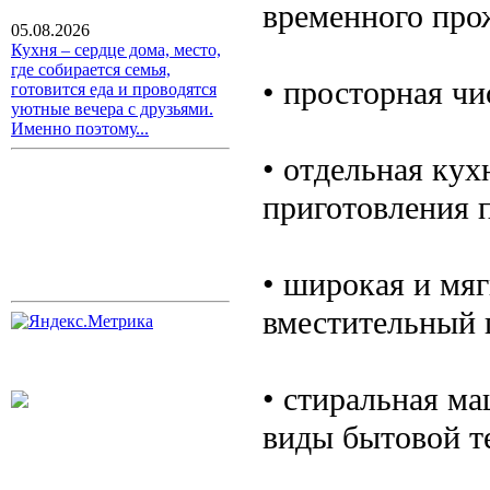
временного про
05.08.2026
Кухня – сердце дома, место,
где собирается семья,
• просторная чи
готовится еда и проводятся
уютные вечера с друзьями.
Именно поэтому...
• отдельная кух
приготовления 
• широкая и мяг
вместительный 
• стиральная м
виды бытовой т