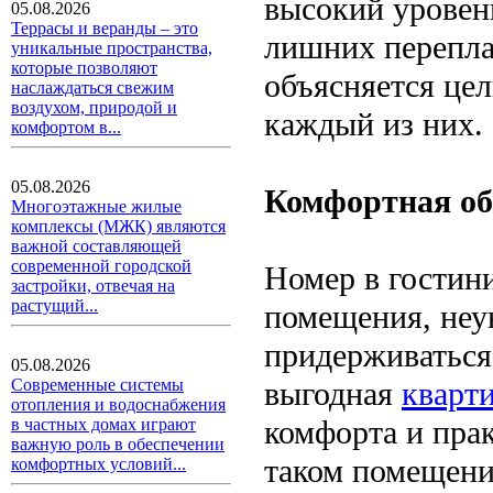
высокий уровень
05.08.2026
Террасы и веранды – это
лишних перепла
уникальные пространства,
которые позволяют
объясняется це
наслаждаться свежим
воздухом, природой и
каждый из них.
комфортом в...
05.08.2026
Комфортная об
Многоэтажные жилые
комплексы (МЖК) являются
важной составляющей
современной городской
Номер в гостини
застройки, отвечая на
растущий...
помещения, неу
придерживаться 
05.08.2026
выгодная
кварти
Современные системы
отопления и водоснабжения
комфорта и пра
в частных домах играют
важную роль в обеспечении
таком помещени
комфортных условий...