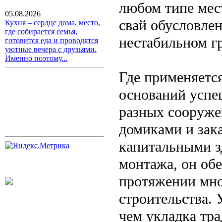
любом типе мес
05.08.2026
свай обусловле
Кухня – сердце дома, место,
где собирается семья,
нестабильном г
готовится еда и проводятся
уютные вечера с друзьями.
Именно поэтому...
Где применяетс
оснований успе
разных сооруже
домиками и зак
капитальными з
монтажа, он об
протяжении мно
строительства. 
чем укладка тр