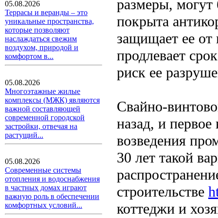
размеры, могут
05.08.2026
Террасы и веранды – это
покрыта антико
уникальные пространства,
которые позволяют
защищает ее от 
наслаждаться свежим
воздухом, природой и
продлевает сро
комфортом в...
риск ее разруш
05.08.2026
Многоэтажные жилые
комплексы (МЖК) являются
Свайно-винтово
важной составляющей
современной городской
назад, и первое
застройки, отвечая на
растущий...
возведения про
30 лет такой ва
05.08.2026
Современные системы
распространени
отопления и водоснабжения
строительстве
h
в частных домах играют
важную роль в обеспечении
коттеджи и хоз
комфортных условий...