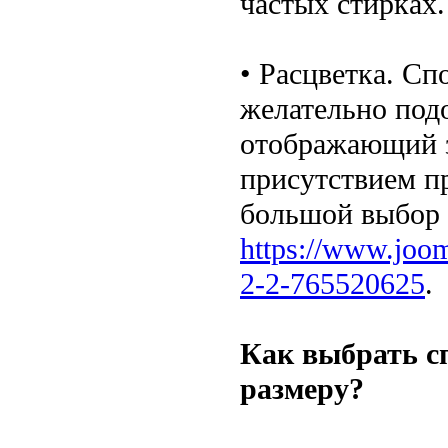
частых стирках.
• Расцветка. С
желательно под
отображающий з
присутствием пр
большой выбор 
https://www.joo
2-2-765520625
.
Как выбрать с
размеру?