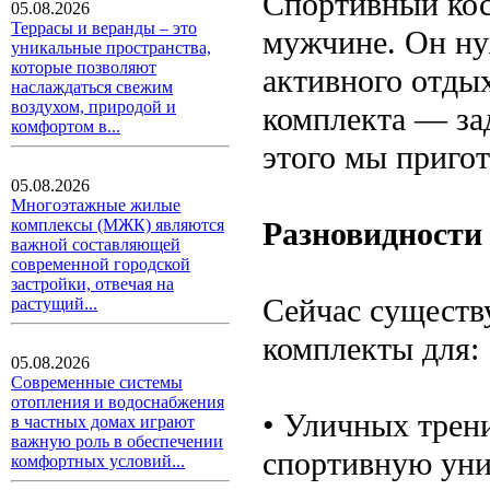
Спортивный кос
05.08.2026
Террасы и веранды – это
мужчине. Он нуж
уникальные пространства,
которые позволяют
активного отдых
наслаждаться свежим
воздухом, природой и
комплекта — за
комфортом в...
этого мы пригот
05.08.2026
Многоэтажные жилые
комплексы (МЖК) являются
Разновидности
важной составляющей
современной городской
застройки, отвечая на
Сейчас существ
растущий...
комплекты для:
05.08.2026
Современные системы
отопления и водоснабжения
• Уличных трен
в частных домах играют
важную роль в обеспечении
спортивную уни
комфортных условий...