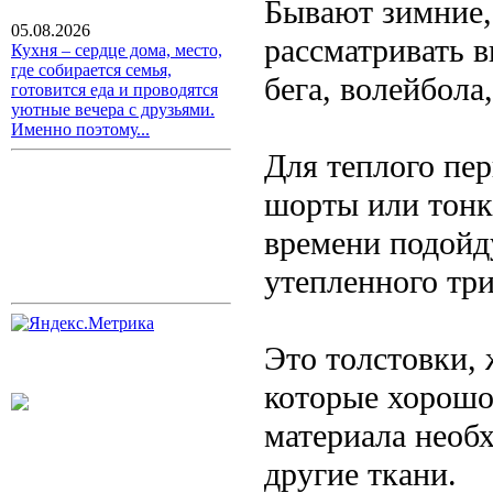
Бывают зимние,
05.08.2026
рассматривать 
Кухня – сердце дома, место,
где собирается семья,
бега, волейбола
готовится еда и проводятся
уютные вечера с друзьями.
Именно поэтому...
Для теплого пер
шорты или тонк
времени подойд
утепленного тр
Это толстовки,
которые хорошо 
материала необх
другие ткани.