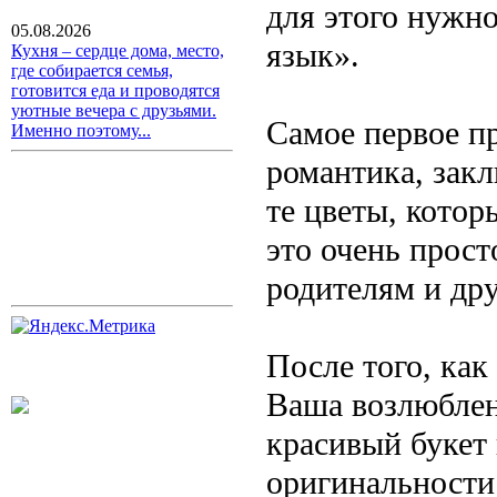
для этого нужно
05.08.2026
язык».
Кухня – сердце дома, место,
где собирается семья,
готовится еда и проводятся
уютные вечера с друзьями.
Самое первое пр
Именно поэтому...
романтика, закл
те цветы, котор
это очень прост
родителям и др
После того, как
Ваша возлюблен
красивый букет 
оригинальности