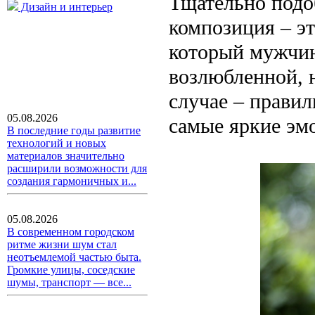
Тщательно подо
Дизайн и интерьер
композиция – э
который мужчин
возлюбленной, н
случае – правил
05.08.2026
самые яркие эмо
В последние годы развитие
технологий и новых
материалов значительно
расширили возможности для
создания гармоничных и...
05.08.2026
В современном городском
ритме жизни шум стал
неотъемлемой частью быта.
Громкие улицы, соседские
шумы, транспорт — все...