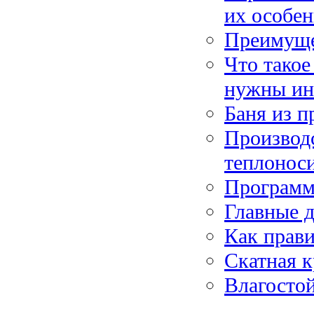
их особе
Преимуще
Что такое
нужны ин
Баня из п
Производ
теплонос
Программ
Главные 
Как прави
Скатная к
Влагосто