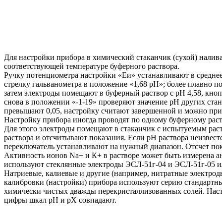
Для настройки прибора в химический стаканчик (сухой) налив
соответствующей температуре буферного раствора.
Ручку потенциометра настройки «Еи» устанавливают в средне
стрелку гальванометра в положение «1,68 рН»; более плавно 
затем электроды помещают в буферный раствор с рН 4,58, кно
снова в положении «-1-19» проверяют значение рН других станд
превышают 0,05, настройку считают завершенной и можно при
Настройку прибора иногда проводят по одному буферному рас
Для этого электроды помещают в стаканчик с испытуемым рас
раствора и отсчитывают показания. Если рН раствора неизвесте
переключатель устанавливают на нужный диапазон. Отсчет пок
Активность ионов Na+ и К+ в растворе может быть измерена а
используют стеклянные электроды ЭСЛ-51г-04 и ЭСЛ-51г-05 ил
Натриевые, калиевые и другие (например, нитратные электроды
калибровки (настройки) прибора используют серию стандартны
химически чистых дважды перекристаллизованных солей. Настр
цифры шкал рН и рХ совпадают.