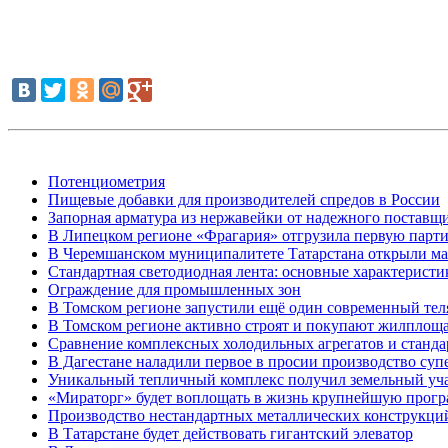
Потенциометрия
Пищевые добавки для производителей спредов в России
Запорная арматура из нержавейки от надежного постав
В Липецком регионе «Фрагария» отгрузила первую парт
В Черемшанском муниципалитете Татарстана открыли м
Стандартная светодиодная лента: основные характерист
Ограждение для промышленных зон
В Томском регионе запустили ещё один современный тел
В Томском регионе активно строят и покупают жилплоща
Сравнение комплексных холодильных агрегатов и станда
В Дагестане наладили первое в просии производство суп
Уникальный тепличный комплекс получил земельный уч
«Мираторг» будет воплощать в жизнь крупнейшую прогр
Производство нестандартных металлических конструкци
В Татарстане будет действовать гигантский элеватор