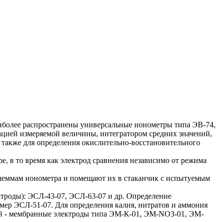
иболее распространены универсальные ионометры типа ЭВ-74,
цией измеряемой величины, интегратором средних значений,
а также для определения окислительно-восстановительного
, в то время как электрод сравнения независимо от режима
клеммам ионометра и помещают их в стаканчик с испытуемым
троды): ЭСЛ-43-07, ЭСЛ-63-07 и др. Определение
мер ЭСЛ-51-07. Для определения калия, нитратов и аммония
й - мембранные электроды типа ЭМ-К-01, ЭМ-NО3-01, ЭM-