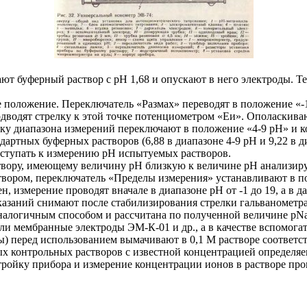
ают буферный раствор с рН 1,68 и опускают в него электроды. 
е положение. Переключатель «Размах» переводят в положение «
подводят стрелку к этой точке потенциометром «Еи». Ополаскив
пку диапазона измерений переключают в положение «4-9 рН» и к
артных буферных растворов (6,88 в диапазоне 4-9 рН и 9,22 в д
ступать к измерению рН испытуемых растворов.
твору, имеющему величину рН близкую к величине рН анализиру
твором, переключатель «Пределы измерения» устанавливают в п
н, измерение проводят вначале в диапазоне рН от -1 до 19, а в 
азаний снимают после стабилизирования стрелки гальванометра 
налогичным способом и рассчитана по полученной величине pNa 
и мембранные электроды ЭМ-К-01 и др., а в качестве вспомогат
) перед использованием вымачивают в 0,1 М растворе соответст
х контрольных растворов с известной концентрацией определяе
ойку прибора и измерение концентрации ионов в растворе прово