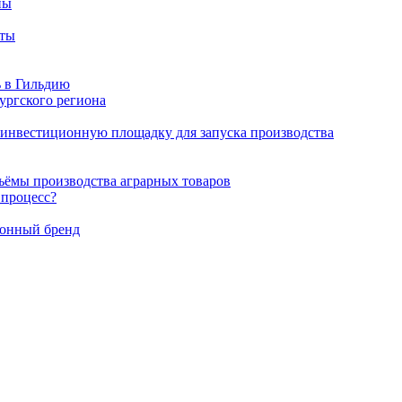
ны
еты
ь в Гильдию
ургского региона
 инвестиционную площадку для запуска производства
ёмы производства аграрных товаров
 процесс?
ионный бренд