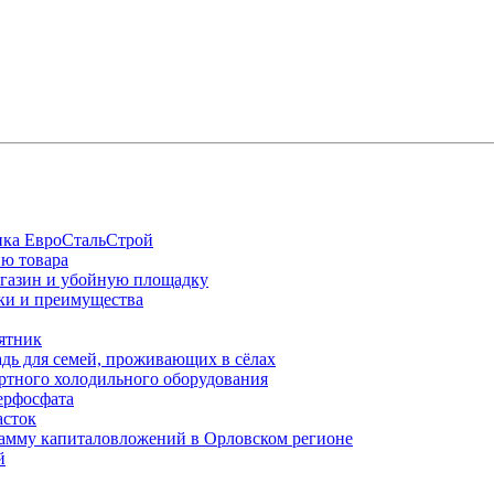
щика ЕвроСтальСтрой
ию товара
агазин и убойную площадку
ики и преимущества
ятник
дь для семей, проживающих в сёлах
ртного холодильного оборудования
ерфосфата
асток
амму капиталовложений в Орловском регионе
й