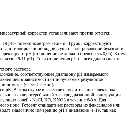
Температурный корректор устанавливают против отметки,
-1-19 рН» потенциометром «Еи» и «Грубо» корректируют
ают дистиллированной водой, сушат фильтровальной бумагой и
орректируют рН (отклонение не должно превышать 0,05). Затем
иапазоне 8-11 рН). Если отклонения рН на всех диапазонах не
емого раствора.
оложение, соответствующее диапазону рН измеряемого
дальнейшем в зависимости от получаемых результатов
ионометра (через 1-2 мин).
и рК. В этом случае в качестве измерительного электрода
ельного - хлоросеребряный электрод различной конструкции.
вующих солей - NaCl, КО, KNО3 в течение 6-8 ч. Для
мого иона. Готовят стандартные растворы из фиксаналов или
дят аналогично измерению рН в диапазоне -1-19, так как