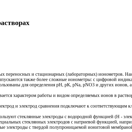
растворах
ых переносных и стационарных (лабораторных) ионометров. На
пускаются также более сложные ионометры: с цифровой индика
пользованы для определения рН, рК, pNa, рNО3 и других ионов, 
ется характером работы и видом определяемых ионов в растворе
лектрод и электрод сравнения подключают к соответствующим 
ользуют стеклянные электроды с водородной функцией (Н - элек
ециальных стеклянных электродов с натриевой функцией, напри
ые электроды с твердой полупроницаемой ионитовой мембрано