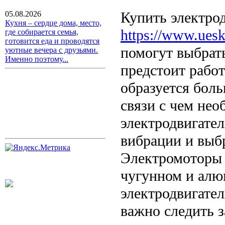
Купить электро
05.08.2026
Кухня – сердце дома, место,
https://www.uesk.
где собирается семья,
готовится еда и проводятся
помогут выбрать
уютные вечера с друзьями.
Именно поэтому...
предстоит работ
образуется боль
связи с чем не
электродвигател
вибрации и выб
Электромоторы 
чугунном и ал
электродвигател
важно следить з