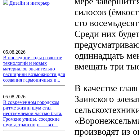
мере завершится
Дизайн и интерьер
силосов (ёмкост
сто восемьдесят
Среди них буде
предусматриваю
05.08.2026
одиннадцать ме
В последние годы развитие
технологий и новых
вмещать три тыс
материалов значительно
расширили возможности для
создания гармоничных и...
В качестве глав
Заинского элева
05.08.2026
В современном городском
сельскохтехники
ритме жизни шум стал
неотъемлемой частью быта.
«Воронежсельма
Громкие улицы, соседские
шумы, транспорт — все...
производят из о