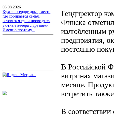
05.08.2026
Гендиректор ко
Кухня – сердце дома, место,
где собирается семья,
Финска отметил
готовится еда и проводятся
уютные вечера с друзьями.
излюбленным ру
Именно поэтому...
предприятия, о
постоянно поку
В Российской Ф
витринах магаз
месяце. Продук
встретить такж
В соответствии