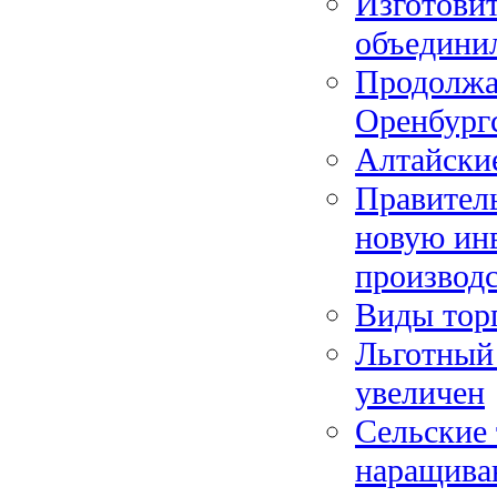
Изготовит
объедини
Продолжае
Оренбургс
Алтайски
Правител
новую ин
производс
Виды тор
Льготный 
увеличен
Сельские
наращива