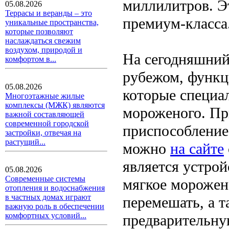
миллилитров. Э
05.08.2026
Террасы и веранды – это
премиум-класса
уникальные пространства,
которые позволяют
наслаждаться свежим
воздухом, природой и
На сегодняшний 
комфортом в...
рубежом, функц
05.08.2026
которые специа
Многоэтажные жилые
комплексы (МЖК) являются
мороженого. Пр
важной составляющей
современной городской
приспособление
застройки, отвечая на
растущий...
можно
на сайте
является устро
05.08.2026
Современные системы
мягкое морожен
отопления и водоснабжения
в частных домах играют
перемешать, а т
важную роль в обеспечении
комфортных условий...
предварительну