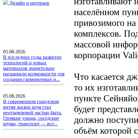
изготавливают н
Дизайн и интерьер
населённом пун
привозимого на
комплексов. По
массовой инфор
05.08.2026
корпорации Vali
В последние годы развитие
технологий и новых
материалов значительно
расширили возможности для
Что касается дж
создания гармоничных и...
то их изготавли
пункте Сейняйо
05.08.2026
В современном городском
будет представл
ритме жизни шум стал
неотъемлемой частью быта.
должно поступи
Громкие улицы, соседские
шумы, транспорт — все...
объём которой с