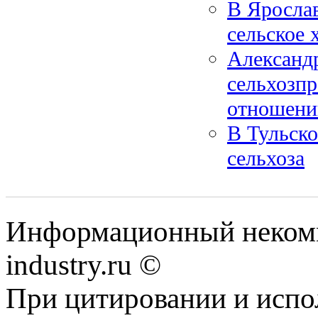
В Ярослав
сельское 
Александр
сельхозпр
отношению
В Тульско
сельхоза
Информационный некомм
industry.ru ©
При цитировании и испо