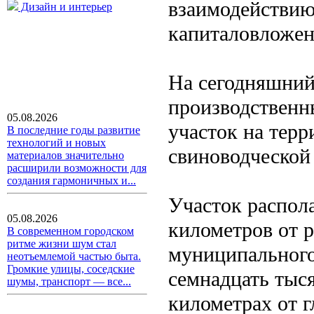
взаимодействию
Дизайн и интерьер
капиталовложен
На сегодняшний
производственн
05.08.2026
участок на терр
В последние годы развитие
технологий и новых
свиноводческой
материалов значительно
расширили возможности для
создания гармоничных и...
Участок распола
05.08.2026
километров от р
В современном городском
ритме жизни шум стал
муниципального
неотъемлемой частью быта.
Громкие улицы, соседские
семнадцать тыся
шумы, транспорт — все...
километрах от г