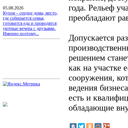
года. Рельеф уч
05.08.2026
Кухня – сердце дома, место,
преобладают ра
где собирается семья,
готовится еда и проводятся
уютные вечера с друзьями.
Именно поэтому...
Допускается ра
производственн
решением стане
как на участке 
сооружения, ко
ведения бизнеса
есть и квалифи
обладающие вну