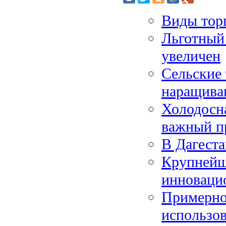
Виды тор
Льготный 
увеличен
Сельские
наращива
Холодосна
важный п
В Дагеста
Крупнейш
инноваци
Примерно 
использо