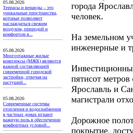
05.08.2026
города Ярослав
Террасы и веранды – это
уникальные пространства,
человек.
которые позволяют
наслаждаться свежим
воздухом, природой и
комфортом в...
На земельном у
инженерные и т
05.08.2026
Многоэтажные жилые
комплексы (МЖК) являются
Инвестиционный
важной составляющей
современной городской
пятисот метров
застройки, отвечая на
растущий...
Ярославль и Са
магистрали отхо
05.08.2026
Современные системы
отопления и водоснабжения
в частных домах играют
Дорожное полот
важную роль в обеспечении
комфортных условий...
покрытие, дост