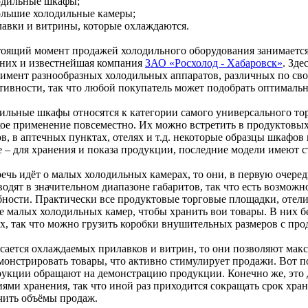
одильные шкафы;
ольшие холодильные камеры;
лавки и витрины, которые охлаждаются.
тоящий момент продажей холодильного оборудования занимаетс
 них и известнейшая компания
ЗАО «Росхолод - Хабаровск»
. Зде
тимент разнообразных холодильных аппаратов, различных по св
тивности, так что любой покупатель может подобрать оптимальн
ильные шкафы относятся к категории самого универсального то
ое применение повсеместно. Их можно встретить в продуктовых
в, в аптечных пунктах, отелях и т.д. некоторые образцы шкафов
е – для хранения и показа продукции, последние модели имеют с
ечь идёт о малых холодильных камерах, то они, в первую очеред
водят в значительном диапазоне габаритов, так что есть возмож
бности. Практически все продуктовые торговые площадки, отел
е малых холодильных камер, чтобы хранить вои товары. В них бе
ах, так что можно грузить коробки внушительных размеров с про
асается охлаждаемых прилавков и витрин, то они позволяют мак
монстрировать товары, что активно стимулирует продажи. Вот п
рукции обращают на демонстрацию продукции. Конечно же, это 
иями хранения, так что иной раз приходится сокращать срок хр
чить объёмы продаж.