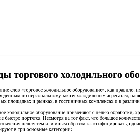
ды торгового холодильного об
ание слов «торговое холодильное оборудование», как правило, 
ведённым по персональному заказу холодильным агрегатам, на
вых площадках и рынках, в гостиничных комплексах и в различ
вое холодильное оборудование применяют с целью обработки, хр
е быстро портятся. Несмотря на тот факт, что большое количест
азначения нельзя тем или иным образом классифицировать, одна
ируют в три основные категории: