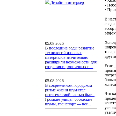
• Хол
Дизайн и интерьер
• Неб
• При
В нас
среди
ассор
эффек
Холод
05.08.2026
широк
В последние годы развитие
товаро
технологий и новых
други
материалов значительно
расширили возможности для
Если р
создания гармоничных и...
произ
потре
больш
05.08.2026
колёс
В современном городском
ритме жизни шум стал
Что к
неотъемлемой частью быта.
проде
Громкие улицы, соседские
конст
шумы, транспорт — все...
услов
увели