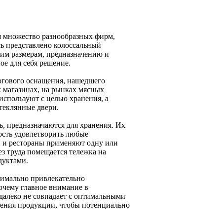
я множество разнообразных фирм,
сь представлено колоссальный
оим размерам, предназначению и
ое для себя решение.
ргового оснащения, нашедшего
 магазинах, на рынках мясных
 используют с целью хранения, а
теклянные двери.
ь, предназначаются для хранения. Их
ность удовлетворить любые
и и рестораны применяют одну или
з труда помещается тележка на
дуктами.
симально привлекательно
очему главное внимание в
далеко не совпадает с оптимальными
анения продукции, чтобы потенциально