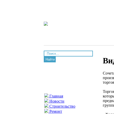
Ви
Найти
Сочет
произ
торго
Торго
которы
Главная
предн
Новости
групп
Строительство
Ремонт