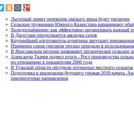
Льготный лимит перевозок омского зерна будет увеличен
Сельские труженики Южного Казахстана наращивают объё
Холодоснабжение: как эффективно организовать важный п
В Дагестане продолжается закладка садов
Крупнейший изготовитель курятины запускает инновацио
Примерно сорок гектаров теплиц передали в использовани
В Ярославском регионе развивают органическое сельское х
Александр Ткачев подвел итоги - Рост производства сельхо
по отношению к показателям 2000 года
В Тульской области обсудили потенциал местного сельхоза
Подготовка к реализации будущего урожая 2018 начата. А
приоритетные направления