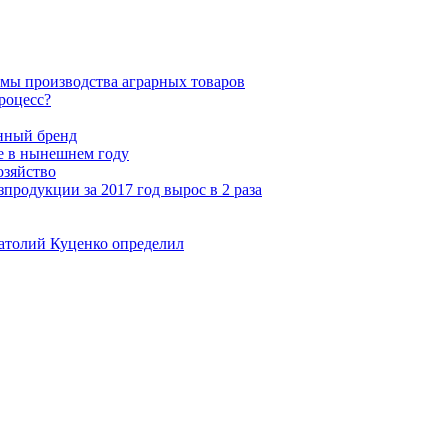
мы производства аграрных товаров
роцесс?
нный бренд
е в нынешнем году
озяйство
зпродукции за 2017 год вырос в 2 раза
натолий Куценко определил