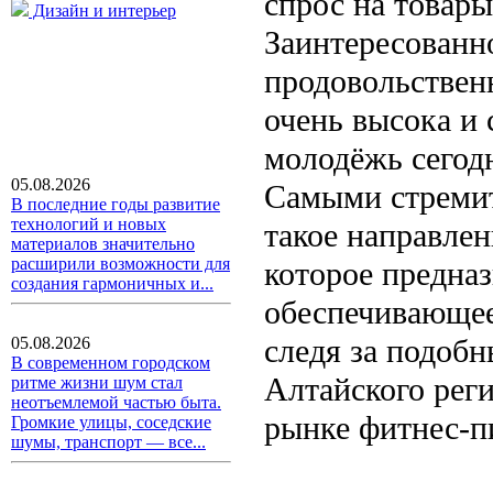
спрос на товар
Дизайн и интерьер
Заинтересованн
продовольствен
очень высока и 
молодёжь сегод
05.08.2026
Самыми стремит
В последние годы развитие
технологий и новых
такое направлен
материалов значительно
расширили возможности для
которое предназ
создания гармоничных и...
обеспечивающее
следя за подоб
05.08.2026
В современном городском
Алтайского реги
ритме жизни шум стал
неотъемлемой частью быта.
рынке фитнес-п
Громкие улицы, соседские
шумы, транспорт — все...