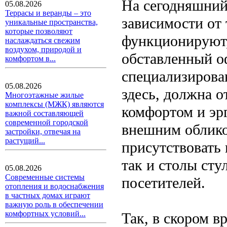
На сегодняшний
05.08.2026
Террасы и веранды – это
зависимости от 
уникальные пространства,
которые позволяют
функционируют,
наслаждаться свежим
воздухом, природой и
обставленный о
комфортом в...
специализирова
05.08.2026
здесь, должна о
Многоэтажные жилые
комплексы (МЖК) являются
комфортом и эр
важной составляющей
современной городской
внешним облико
застройки, отвечая на
растущий...
присутствовать 
так и столы сту
05.08.2026
Современные системы
посетителей.
отопления и водоснабжения
в частных домах играют
важную роль в обеспечении
комфортных условий...
Так, в скором в