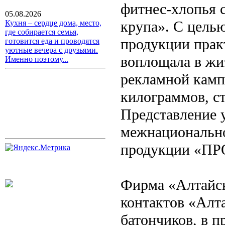
фитнес-хлопья 
05.08.2026
крупа». С цель
Кухня – сердце дома, место,
где собирается семья,
продукции прак
готовится еда и проводятся
уютные вечера с друзьями.
воплощала в жи
Именно поэтому...
рекламной камп
килограммов, с
Представление 
межнационально
продукции «П
Фирма «Алтайск
контактов «Алт
батончиков, в п