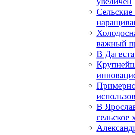
увеличен
Сельские
наращива
Холодосна
важный п
В Дагеста
Крупнейш
инноваци
Примерно 
использо
В Ярослав
сельское 
Александр