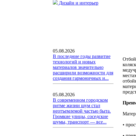
Дизайн и интерьер
05.08.2026
В последние годы развитие
Отбой
технологий и новых
коляс
материалов значительно
медуч
расширили возможности для
места
создания гармоничных и...
отбой
матери
предс
05.08.2026
В современном городском
Преим
ритме жизни шум стал
неотъемлемой частью быта.
Матер
Громкие улицы, соседские
шумы, транспорт — все...
• прос
• при