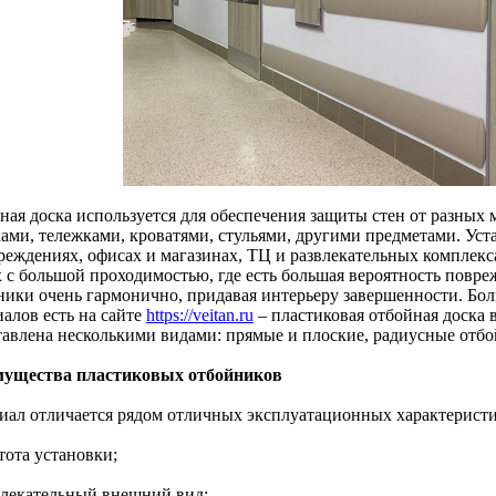
ная доска используется для обеспечения защиты стен от разных
ками, тележками, кроватями, стульями, другими предметами. Ус
реждениях, офисах и магазинах, ТЦ и развлекательных комплекс
х с большой проходимостью, где есть большая вероятность повре
ники очень гармонично, придавая интерьеру завершенности. Бо
алов есть на сайте
https://veitan.ru
– пластиковая отбойная доска в
тавлена несколькими видами: прямые и плоские, радиусные отб
ущества пластиковых отбойников
иал отличается рядом отличных эксплуатационных характеристи
тота установки;
влекательный внешний вид;