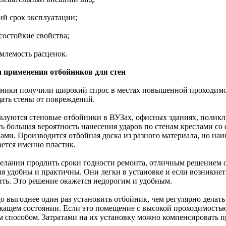
ий срок эксплуатации;
состойкие свойства;
емлемость расценок.
 применения отбойников для стен
ники получили широкий спрос в местах повышенной проходимос
ать стены от повреждений.
ьзуются стеновые отбойники в ВУЗах, офисных зданиях, поликл
сть большая вероятность нанесения ударов по стенам креслами с
ками. Производится отбойная доска из разного материала, но н
ается именно пластик.
елании продлить сроки годности ремонта, отличным решением с
я удобны и практичны. Они легки в установке и если возникнет 
ить. Это решение окажется недорогим и удобным.
о выгоднее один раз установить отбойник, чем регулярно делать
жащем состоянии. Если это помещение с высокой проходимостью
м способом. Затратами на их установку можно компенсировать п