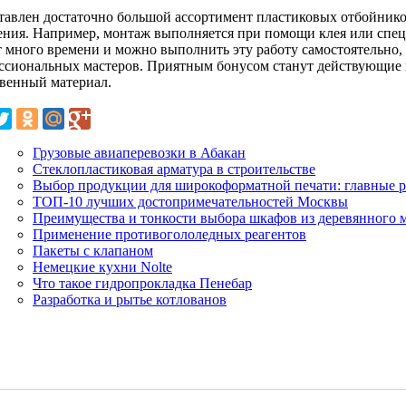
тавлен достаточно большой ассортимент пластиковых отбойнико
ения. Например, монтаж выполняется при помощи клея или спец
т много времени и можно выполнить эту работу самостоятельно, 
ссиональных мастеров. Приятным бонусом станут действующие
твенный материал.
Грузовые авиаперевозки в Абакан
Стеклопластиковая арматура в строительстве
Выбор продукции для широкоформатной печати: главные 
ТОП-10 лучших достопримечательностей Москвы
Преимущества и тонкости выбора шкафов из деревянного 
Применение противогололедных реагентов
Пакеты с клапаном
Немецкие кухни Nolte
Что такое гидропрокладка Пенебар
Разработка и рытье котлованов