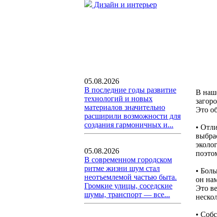
Дизайн и интерьер
05.08.2026
В последние годы развитие
В наш
технологий и новых
загор
материалов значительно
Это об
расширили возможности для
создания гармоничных и...
• Отл
выбра
эколо
05.08.2026
поэто
В современном городском
ритме жизни шум стал
• Боль
неотъемлемой частью быта.
он на
Громкие улицы, соседские
Это ве
шумы, транспорт — все...
нескол
• Соб