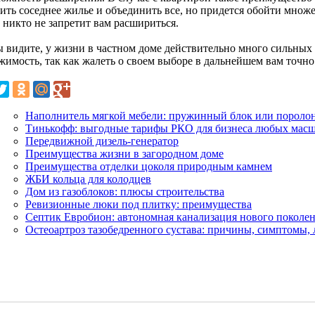
ить соседнее жилье и объединить все, но придется обойти множе
 никто не запретит вам расшириться.
ы видите, у жизни в частном доме действительно много сильных
жимость, так как жалеть о своем выборе в дальнейшем вам точно
Наполнитель мягкой мебели: пружинный блок или пороло
Тинькофф: выгодные тарифы РКО для бизнеса любых мас
Передвижной дизель-генератор
Преимущества жизни в загородном доме
Преимущества отделки цоколя природным камнем
ЖБИ кольца для колодцев
Дом из газоблоков: плюсы строительства
Ревизионные люки под плитку: преимущества
Септик Евробион: автономная канализация нового поколе
Остеоартроз тазобедренного сустава: причины, симптомы,