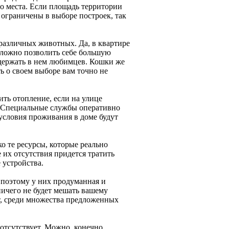
го места. Если площадь территории
 ограничены в выборе построек, так
 различных животных. Да, в квартире
 сложно позволить себе большую
 держать в нем любимцев. Кошки же
ть о своем выборе вам точно не
ть отопление, если на улице
а. Специальные службы оперативно
 условия проживания в доме будут
о те ресурсы, которые реально
е их отсутствия придется тратить
 устройства.
 поэтому у них продуманная и
ничего не будет мешать вашему
т, среди множества предложенных
отсутствует. Можно, конечно,