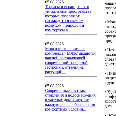
05.08.2026
машин
Террасы и веранды – это
позво
уникальные пространства,
что т
которые позволяют
наслаждаться свежим
• Мож
воздухом, природой и
это т
комфортом в...
собак
прекра
придет
05.08.2026
Многоэтажные жилые
• Нез
комплексы (МЖК) являются
похол
важной составляющей
справ
современной городской
дейст
застройки, отвечая на
растущий...
• Низк
потреб
крупн
05.08.2026
Современные системы
• Удо
отопления и водоснабжения
комфор
в частных домах играют
удобс
важную роль в обеспечении
домов
комфортных условий...
• Воз