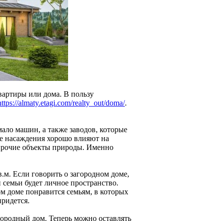
вартиры или дома. В пользу
https://almaty.etagi.com/realty_out/doma/
.
мало машин, а также заводов, которые
ые насаждения хорошо влияют на
 прочие объекты природы. Именно
.м. Если говорить о загородном доме,
 семьи будет личное пространство.
ом доме понравится семьям, в которых
придется.
городный дом. Теперь можно оставлять