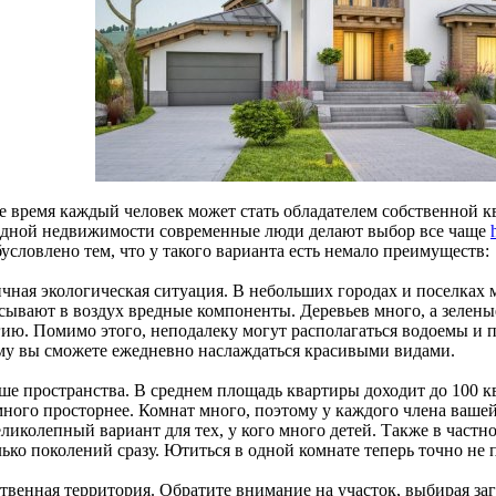
е время каждый человек может стать обладателем собственной к
одной недвижимости современные люди делают выбор все чаще
условлено тем, что у такого варианта есть немало преимуществ:
ичная экологическая ситуация. В небольших городах и поселках 
сывают в воздух вредные компоненты. Деревьев много, а зелен
гию. Помимо этого, неподалеку могут располагаться водоемы и
му вы сможете ежедневно наслаждаться красивыми видами.
ше пространства. В среднем площадь квартиры доходит до 100 кв
много просторнее. Комнат много, поэтому у каждого члена вашей
ликолепный вариант для тех, у кого много детей. Также в частн
ько поколений сразу. Ютиться в одной комнате теперь точно не 
ственная территория. Обратите внимание на участок, выбирая за