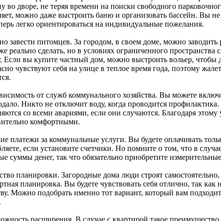
у во дворе, не теряя времени на поиски свободного парковочно
ляет, можно даже выстроить баню и организовать бассейн. Вы не
еперь легко ориентироваться на индивидуальные пожелания.
но завести питомцев. За городом, в своем доме, можно заводить
оже реально сделать, но в условиях ограниченного пространства
у. Если вы купите частный дом, можно выстроить вольер, чтобы
сно чувствуют себя на улице в теплое время года, поэтому жале
ся.
ависимость от служб коммунального хозяйства. Вы можете включи
одало. Никто не отключит воду, когда проводится профилактик
ляются со всеми авариями, если они случаются. Благодаря этому
вительно комфортными.
ие платежи за коммунальные услуги. Вы будете оплачивать тольк
ляете, если установите счетчики. Но помните о том, что в случа
ые суммы денег, так что обязательно приобретите измерительные
бство планировки. Загородные дома люди строят самостоятельно,
тная планировка. Вы будете чувствовать себя отлично, так как 
тву. Можно подобрать именно тот вариант, который вам подходи
.
можность расширения. В случае с квартирой такое преимущество 