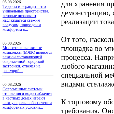
для хранения пр
05.08.2026
Террасы и веранды – это
демонстрацию, 
уникальные пространства,
которые позволяют
реализации тов
наслаждаться свежим
воздухом, природой и
комфортом в...
От того, наскол
05.08.2026
площадка во мн
Многоэтажные жилые
комплексы (МЖК) являются
процесса. Напр
важной составляющей
современной городской
любого магазин
застройки, отвечая на
растущий...
специальной ме
видами стеллаже
05.08.2026
Современные системы
отопления и водоснабжения
в частных домах играют
К торговому об
важную роль в обеспечении
комфортных условий...
требования. Он