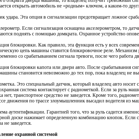
ого открыта дверца машины, то владелец получит тревожный си
ается открыть автомобиль не «родным» ключом, а каким-то дру
чик удара. Эта опция в сигнализации предотвращает ложное сраб
елерометр. Если сигнализация оснащена акселерометром, то датч
аются поднять с помощью домкрата. Охранное устройство оповес
кция блокировки. Как правило, эта функция есть у всех соврем
рическую цепь машины ставится блокировочное реле. Механизм 
ременно со срабатыванием сигнала тревоги, после чего работа д
кция блокировки капота или двери авто. После срабатывания сиг
 машины становится невозможно до тех пор, пока владелец не в
иометка. Это специальный датчик, который владелец авто носит 
охранная система контактирует с радиометкой. Если за руль маши
а нет, транспортное средство не заведется. Кроме того, радиомет
ссе движения по трассе злоумышленник высадил водителя из м
ема аутентификации. Гарантией того, что за руль садится именно 
рной доске нажимает определенную комбинацию кнопок. Если с
 не заведется.
ление охранной системой