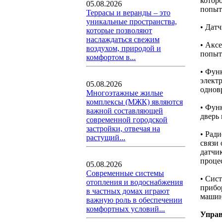
котор
05.08.2026
попыт
Террасы и веранды – это
уникальные пространства,
• Дат
которые позволяют
наслаждаться свежим
• Акс
воздухом, природой и
попыт
комфортом в...
• Фун
элект
05.08.2026
однов
Многоэтажные жилые
комплексы (МЖК) являются
• Фун
важной составляющей
дверь
современной городской
застройки, отвечая на
• Рад
растущий...
связи 
датчик
проце
05.08.2026
Современные системы
• Сист
отопления и водоснабжения
прибо
в частных домах играют
машина
важную роль в обеспечении
комфортных условий...
Управ