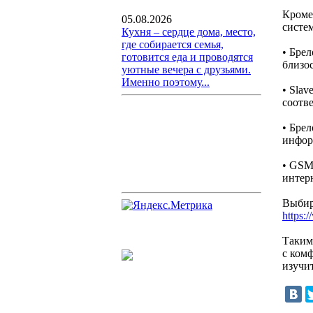
Кроме
05.08.2026
систе
Кухня – сердце дома, место,
где собирается семья,
• Бре
готовится еда и проводятся
близос
уютные вечера с друзьями.
Именно поэтому...
• Sla
соотв
• Бре
инфор
• GSM
интер
Выбир
https:
Таким
с ком
изучи