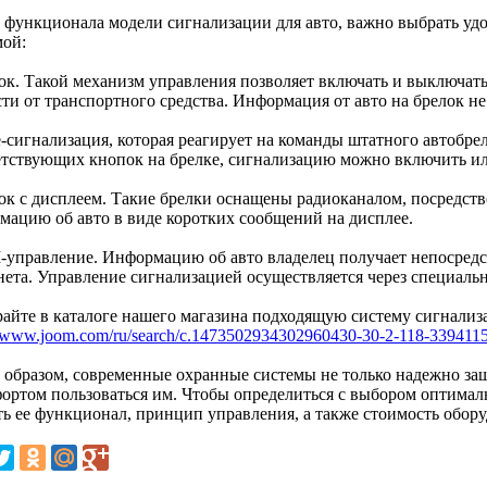
 функционала модели сигнализации для авто, важно выбрать уд
мой:
лок. Такой механизм управления позволяет включать и выключат
ти от транспортного средства. Информация от авто на брелок не
ve-сигнализация, которая реагирует на команды штатного автобре
етствующих кнопок на брелке, сигнализацию можно включить и
лок с дисплеем. Такие брелки оснащены радиоканалом, посредств
мацию об авто в виде коротких сообщений на дисплее.
-управление. Информацию об авто владелец получает непосредс
нета. Управление сигнализацией осуществляется через специаль
айте в каталоге нашего магазина подходящую систему сигнализа
//www.joom.com/ru/search/c.1473502934302960430-30-2-118-339411
 образом, современные охранные системы не только надежно защ
фортом пользоваться им. Чтобы определиться с выбором оптима
ть ее функционал, принцип управления, а также стоимость обор