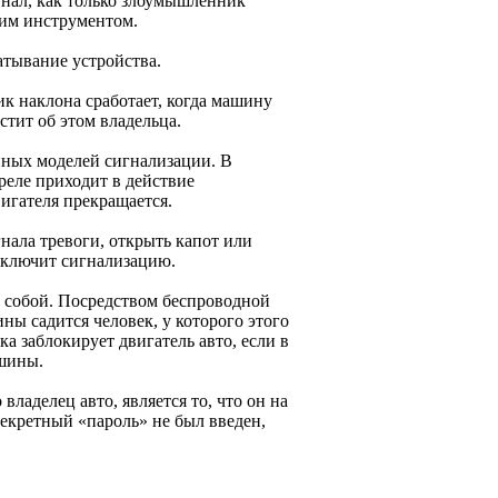
гнал, как только злоумышленник
гим инструментом.
атывание устройства.
ик наклона сработает, когда машину
тит об этом владельца.
енных моделей сигнализации. В
реле приходит в действие
вигателя прекращается.
нала тревоги, открыть капот или
ыключит сигнализацию.
с собой. Посредством беспроводной
ны садится человек, у которого этого
ка заблокирует двигатель авто, если в
ашины.
владелец авто, является то, что он на
екретный «пароль» не был введен,