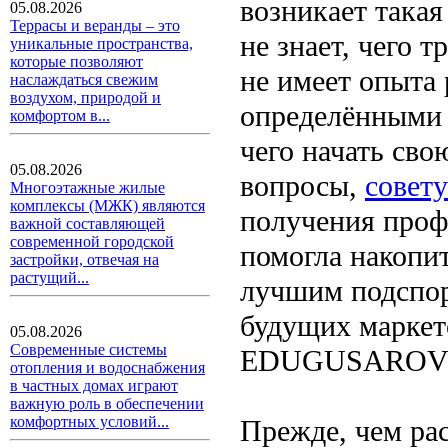
возникает такая
05.08.2026
Террасы и веранды – это
не знает, чего 
уникальные пространства,
которые позволяют
не имеет опыта 
наслаждаться свежим
воздухом, природой и
определёнными 
комфортом в...
чего начать сво
05.08.2026
вопросы,
совет
Многоэтажные жилые
комплексы (МЖК) являются
получения проф
важной составляющей
современной городской
помогла накопи
застройки, отвечая на
растущий...
лучшим подспор
будущих маркето
05.08.2026
Современные системы
EDUGUSAROV в
отопления и водоснабжения
в частных домах играют
важную роль в обеспечении
комфортных условий...
Прежде, чем ра