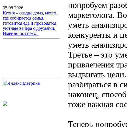
попробуем разо
05.08.2026
маркетолога. Во
Кухня – сердце дома, место,
где собирается семья,
уметь анализиро
готовится еда и проводятся
уютные вечера с друзьями.
конкуренты и ц
Именно поэтому...
уметь анализир
Третье – это ум
привлечения тр
выдвигать цели
разбираться в с
наконец, спосо
тоже важная со
Теперь попробу