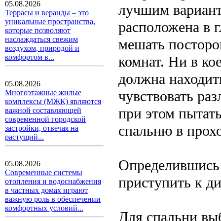
05.08.2026
лучшим варианто
Террасы и веранды – это
уникальные пространства,
расположена в г
которые позволяют
наслаждаться свежим
мешать посторо
воздухом, природой и
комфортом в...
комнат. Ни в ко
должна находить
05.08.2026
чувствовать раз
Многоэтажные жилые
комплексы (МЖК) являются
при этом пытать
важной составляющей
современной городской
спальню в прох
застройки, отвечая на
растущий...
Определившись 
05.08.2026
Современные системы
приступить к д
отопления и водоснабжения
в частных домах играют
важную роль в обеспечении
комфортных условий...
Для спальни вы