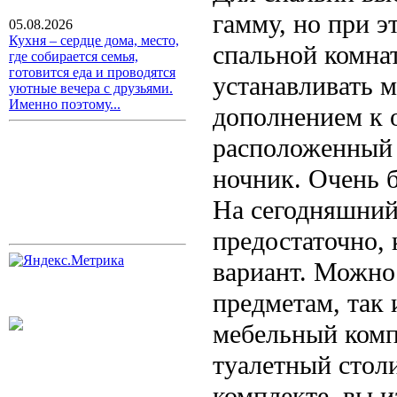
гамму, но при э
05.08.2026
Кухня – сердце дома, место,
спальной комна
где собирается семья,
готовится еда и проводятся
устанавливать 
уютные вечера с друзьями.
Именно поэтому...
дополнением к 
расположенный 
ночник. Очень б
На сегодняшний
предостаточно,
вариант. Можно
предметам, так
мебельный комп
туалетный столи
комплекте, вы и