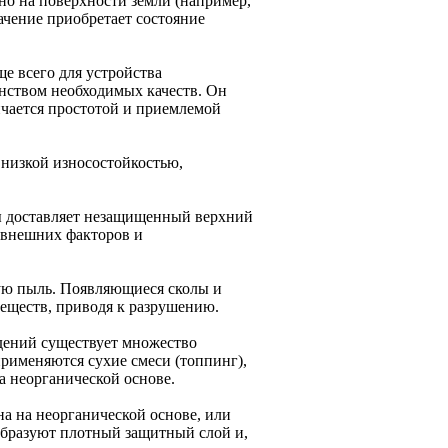
о на поверхности земли (например,
ачение приобретает состояние
е всего для устройства
нством необходимых качеств. Он
ичается простотой и приемлемой
я низкой износостойкостью,
ы доставляет незащищенный верхний
я внешних факторов и
шую пыль. Появляющиеся сколы и
еществ, приводя к разрушению.
дений существует множество
рименяются сухие смеси (топпинг),
а неорганической основе.
на на неорганической основе, или
образуют плотный защитный слой и,