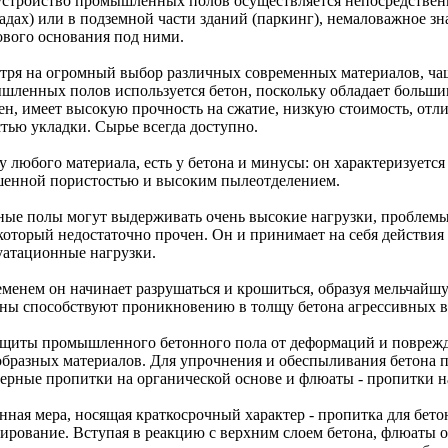
устройство промышленных полов осуществляется непосредственн
ладах) или в подземной части зданий (паркинг), немаловажное зн
ового основания под ними.
тря на огромный выбор различных современных материалов, чащ
шленных полов используется бетон, поскольку обладает больши
ен, имеет высокую прочность на сжатие, низкую стоимость, отл
стью укладки. Сырье всегда доступно.
у любого материала, есть у бетона и минусы: он характеризуетс
енной пористостью и высоким пылеотделением.
ные полы могут выдерживать очень высокие нагрузки, проблем
 который недостаточно прочен. Он и принимает на себя действи
уатационные нагрузки.
еменем он начинает разрушаться и крошиться, образуя мельчай
ны способствуют проникновению в толщу бетона агрессивных в
ащиты промышленного бетонного пола от деформаций и повреж
образных материалов. Для упрочнения и обеспыливания бетона п
ерные пропитки на органической основе и флюаты - пропитки н
нная мера, носящая краткосрочный характер - пропитка для бето
ирование. Вступая в реакцию с верхним слоем бетона, флюаты 