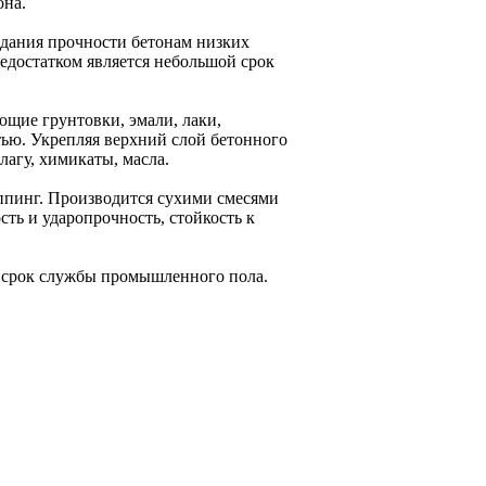
она.
идания прочности бетонам низких
Недостатком является небольшой срок
щие грунтовки, эмали, лаки,
тью. Укрепляя верхний слой бетонного
агу, химикаты, масла.
ппинг. Производится сухими смесями
ть и ударопрочность, стойкость к
 срок службы промышленного пола.