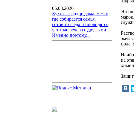
закры
05.08.2026
Это д
Кухня – сердце дома, место,
марок
где собирается семья,
служб
готовится еда и проводятся
уютные вечера с друзьями.
Раств
Именно поэтому...
эмуль
пола,
Наибо
на эт
химич
Защит