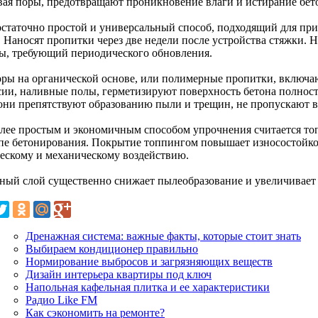
вая поры, предотвращают проникновение влаги и истирание бет
остаточно простой и универсальный способ, подходящий для пр
. Наносят пропитки через две недели после устройства стяжки. 
ы, требующий периодического обновления.
оры на органической основе, или полимерные пропитки, включаю
сии, наливные полы, герметизируют поверхность бетона полнос
 они препятствуют образованию пыли и трещин, не пропускают вл
лее простым и экономичным способом упрочнения считается то
апе бетонирования. Покрытие топпингом повышает износостойкос
ескому и механическому воздействию.
ный слой существенно снижает пылеобразование и увеличивает
Дренажная система: важные факты, которые стоит знать
Выбираем кондиционер правильно
Нормирование выбросов и загрязняющих веществ
Дизайн интерьера квартиры под ключ
Напольная кафельная плитка и ее характеристики
Радио Like FM
Как сэкономить на ремонте?