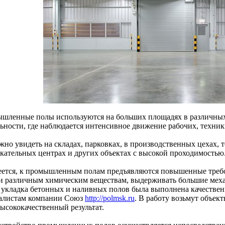
шленные полы используются на больших площадях в различных
льности, где наблюдается интенсивное движение рабочих, техник
жно увидеть на складах, парковках, в производственных цехах, т
екательных центрах и других объектах с высокой проходимостью
еется, к промышленным полам предъявляются повышенные требо
 и различным химическим веществам, выдерживать большие меха
 укладка бетонных и наливных полов была выполнена качественно
алистам компании Союз
http://polmsk.ru
. В работу возьмут объек
высококачественный результат.