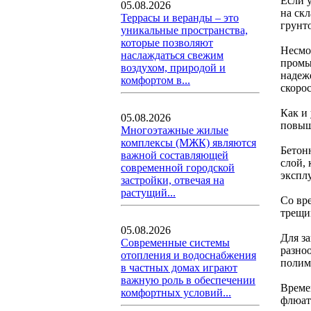
Если 
05.08.2026
на ск
Террасы и веранды – это
грунт
уникальные пространства,
которые позволяют
Несмо
наслаждаться свежим
промы
воздухом, природой и
надеж
комфортом в...
скоро
Как и 
05.08.2026
повыш
Многоэтажные жилые
комплексы (МЖК) являются
Бетон
важной составляющей
слой,
современной городской
экспл
застройки, отвечая на
растущий...
Со вр
трещи
05.08.2026
Для з
Современные системы
разно
отопления и водоснабжения
полим
в частных домах играют
важную роль в обеспечении
Време
комфортных условий...
флюат