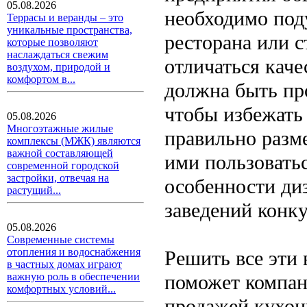
05.08.2026
необходимо под
Террасы и веранды – это
уникальные пространства,
ресторана или 
которые позволяют
наслаждаться свежим
отличаться каче
воздухом, природой и
комфортом в...
должна быть пр
чтобы избежать 
05.08.2026
Многоэтажные жилые
правильно разм
комплексы (МЖК) являются
важной составляющей
ими пользоватьс
современной городской
застройки, отвечая на
особенности ди
растущий...
заведений конку
05.08.2026
Современные системы
отопления и водоснабжения
Решить все эти
в частных домах играют
поможет компан
важную роль в обеспечении
комфортных условий...
продажей кухонн