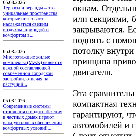
05.08.2026
окнам. Отдельн
Террасы и веранды – это
уникальные пространства,
или секциями, 
которые позволяют
наслаждаться свежим
закрываются. Е
воздухом, природой и
комфортом в...
поднять с помо
потолку внутри
05.08.2026
Многоэтажные жилые
принципа приво
комплексы (МЖК) являются
важной составляющей
двигателя.
современной городской
застройки, отвечая на
растущий...
Эта сравнительн
05.08.2026
компактная тех
Современные системы
отопления и водоснабжения
гарантируют, чт
в частных домах играют
автомобилей и 
важную роль в обеспечении
комфортных условий...
Стоит отметить