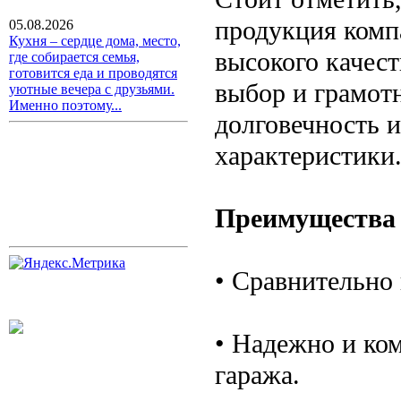
продукция ком
05.08.2026
Кухня – сердце дома, место,
высокого качес
где собирается семья,
готовится еда и проводятся
выбор и грамотн
уютные вечера с друзьями.
Именно поэтому...
долговечность 
характеристики
Преимущества
• Сравнительно
• Надежно и ко
гаража.