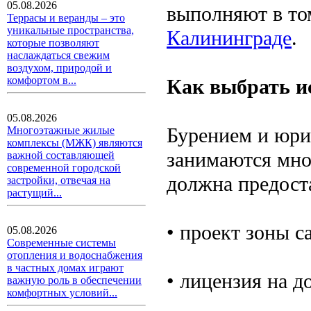
05.08.2026
выполняют в то
Террасы и веранды – это
уникальные пространства,
Калининграде
.
которые позволяют
наслаждаться свежим
воздухом, природой и
комфортом в...
Как выбрать и
05.08.2026
Бурением и юри
Многоэтажные жилые
комплексы (МЖК) являются
занимаются мно
важной составляющей
современной городской
должна предост
застройки, отвечая на
растущий...
• проект зоны с
05.08.2026
Современные системы
отопления и водоснабжения
в частных домах играют
• лицензия на д
важную роль в обеспечении
комфортных условий...