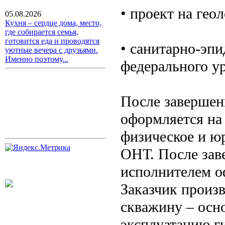
• проект на гео
05.08.2026
Кухня – сердце дома, место,
где собирается семья,
готовится еда и проводятся
• санитарно-эп
уютные вечера с друзьями.
Именно поэтому...
федерального у
После завершен
оформляется на
физическое и ю
ОНТ. После зав
исполнителем о
Заказчик произв
скважину – осно
эксплуатацию г