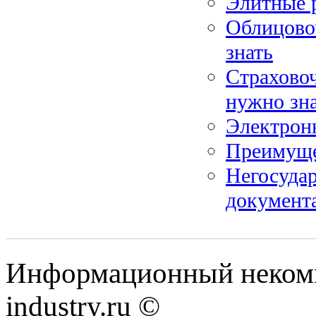
Элитные 
Облицово
знать
Страховоч
нужно зн
Электронн
Преимуще
Негосудар
документа
Информационный некомм
industry.ru ©