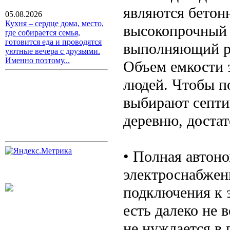
являются бетон
05.08.2026
Кухня – сердце дома, место,
высокопрочный 
где собирается семья,
готовится еда и проводятся
выполняющий ро
уютные вечера с друзьями.
Именно поэтому...
Объем емкости 
людей. Чтобы п
выбирают септик
деревню, достат
• Полная автоно
электроснабжен
подключения к э
есть далеко не 
не нуждается в 