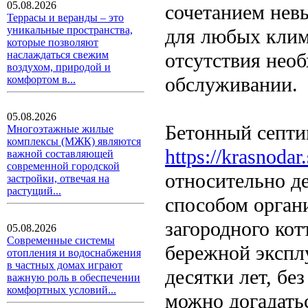
05.08.2026
сочетанием нев
Террасы и веранды – это
уникальные пространства,
для любых клим
которые позволяют
отсутствия нео
наслаждаться свежим
воздухом, природой и
обслуживании.
комфортом в...
05.08.2026
Бетонный септи
Многоэтажные жилые
комплексы (МЖК) являются
https://krasnodar.
важной составляющей
современной городской
относительно д
застройки, отвечая на
растущий...
способом орган
загородного кот
05.08.2026
Современные системы
бережной экспл
отопления и водоснабжения
в частных домах играют
десятки лет, бе
важную роль в обеспечении
комфортных условий...
можно догадатьс