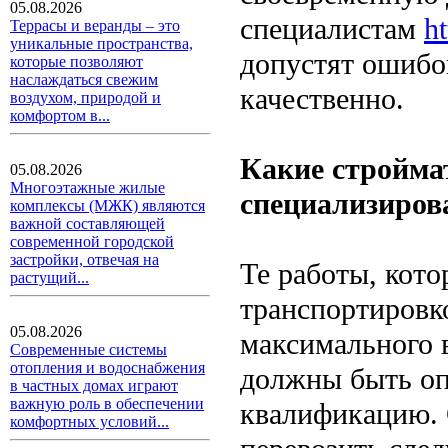
05.08.2026
специалистам
ht
Террасы и веранды – это
уникальные пространства,
допустят ошибо
которые позволяют
наслаждаться свежим
качественно.
воздухом, природой и
комфортом в...
Какие стройма
05.08.2026
Многоэтажные жилые
специализиров
комплексы (МЖК) являются
важной составляющей
современной городской
застройки, отвечая на
Те работы, кото
растущий...
транспортировк
05.08.2026
максимального 
Современные системы
отопления и водоснабжения
должны быть о
в частных домах играют
важную роль в обеспечении
квалификацию. 
комфортных условий...