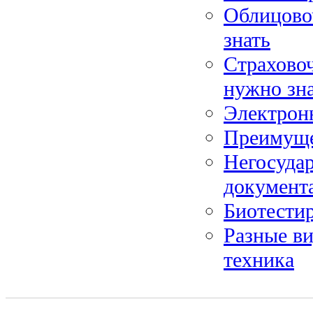
Облицово
знать
Страховоч
нужно зн
Электронн
Преимуще
Негосудар
документа
Биотестир
Разные ви
техника