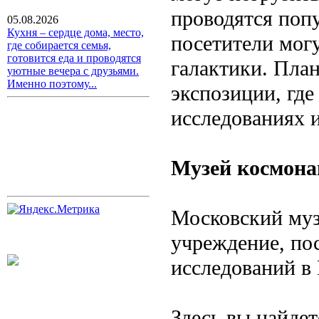
проводятся поп
05.08.2026
Кухня – сердце дома, место,
посетители могу
где собирается семья,
готовится еда и проводятся
галактики. Пла
уютные вечера с друзьями.
Именно поэтому...
экспозиции, гд
исследованиях и
Музей космона
Московский муз
учреждение, по
исследований в 
Здесь вы найдет