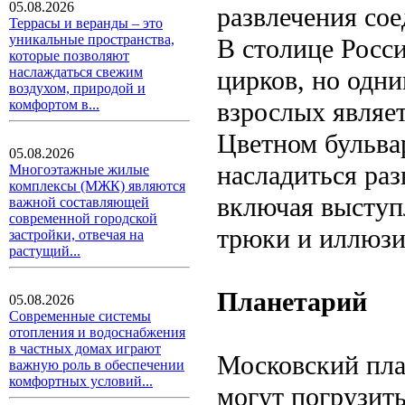
05.08.2026
развлечения со
Террасы и веранды – это
уникальные пространства,
В столице Росс
которые позволяют
наслаждаться свежим
цирков, но одни
воздухом, природой и
взрослых являе
комфортом в...
Цветном бульва
05.08.2026
насладиться ра
Многоэтажные жилые
комплексы (МЖК) являются
включая выступ
важной составляющей
современной городской
трюки и иллюзи
застройки, отвечая на
растущий...
Планетарий
05.08.2026
Современные системы
отопления и водоснабжения
в частных домах играют
Московский план
важную роль в обеспечении
комфортных условий...
могут погрузить