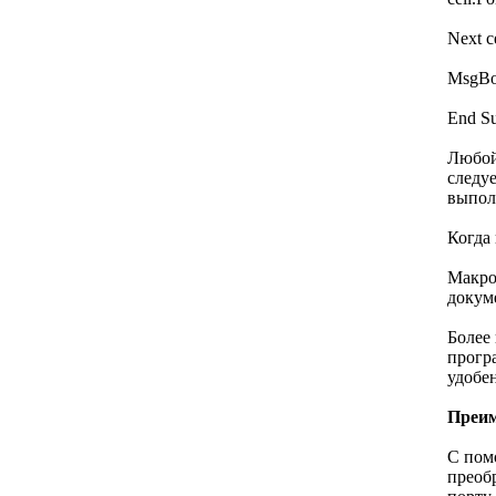
Next c
MsgB
End S
Любой
следуе
выпол
Когда
Макро
докум
Более 
прогр
удобе
Преим
С пом
преоб