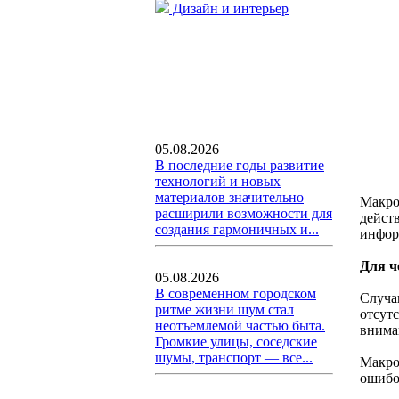
Дизайн и интерьер
05.08.2026
В последние годы развитие
технологий и новых
материалов значительно
Макро
расширили возможности для
дейст
создания гармоничных и...
инфор
Для ч
05.08.2026
В современном городском
Случа
ритме жизни шум стал
отсут
неотъемлемой частью быта.
внима
Громкие улицы, соседские
шумы, транспорт — все...
Макро
ошибо