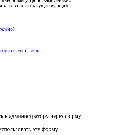
 с внешними устройствами. Можно
ять их в список к существующим.
тельно?
 при строительстве
сь к администратору через форму
 использовать эту форму