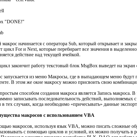
ell
ox "DONE!"
ub
 макрос начинается с оператора Sub, который открывает и закры
т цикл For и Next, которые перебирает все значения в выделенн
няется действие над текущей ячейкой.
 цикл закончит работу текстовый блок MsgBox выведет на экран
с запускается из меню Макросы, где в выпадающем меню будут 
енте. В этом же окне макросу можно присвоить свою комбинац
простым способом создания макроса является Запись макроса. В 
аммно записывать последовательность действий, выполняемых 
н в тех случаях, когда необходимо «причесывать» данные экспор
ущества макросов с использованием VBA
ощью макросов, используя язык VBA, можно писать сложные об
разовывать с помощью циклов и условий, их можно получать в 