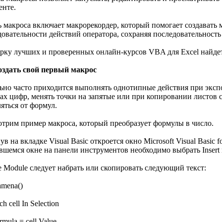
енте.
ь макроса включает макрорекордер, который помогает создавать 
довательности действий оператора, сохраняя последовательность
рку лучших и проверенных онлайн-курсов VBA для Excel найде
оздать свой первый макрос
ьно часто приходится выполнять однотипные действия при экспо
дах цифр, менять точки на запятые или при копировании листов
яться от формул.
отрим пример макроса, который преобразует формулы в число.
в на вкладке Visual Basic откроется окно Microsoft Visual Basic f
вшемся окне на панели инструментов необходимо выбрать Insert
е Module следует набрать или скопировать следующий текст:
amena()
h cell In Selection
ormula = cell.Value