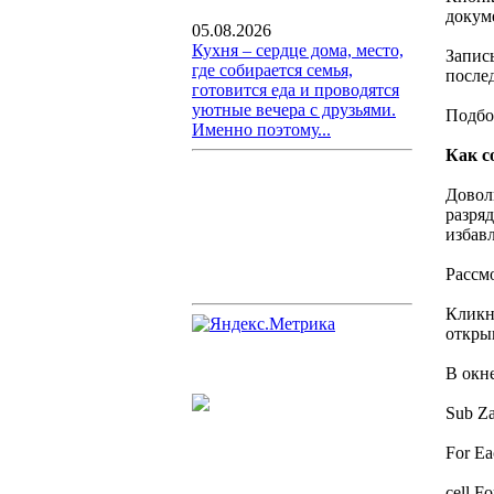
докум
05.08.2026
Кухня – сердце дома, место,
Запис
где собирается семья,
после
готовится еда и проводятся
уютные вечера с друзьями.
Подбо
Именно поэтому...
Как с
Довол
разря
избавл
Рассм
Кликну
откры
В окн
Sub Z
For Eac
cell.F