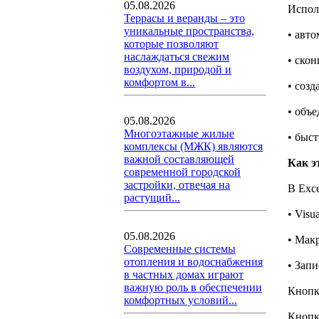
05.08.2026
Испол
Террасы и веранды – это
уникальные пространства,
• авт
которые позволяют
наслаждаться свежим
• ско
воздухом, природой и
комфортом в...
• соз
• объе
05.08.2026
Многоэтажные жилые
• быс
комплексы (МЖК) являются
важной составляющей
Как э
современной городской
застройки, отвечая на
В Exce
растущий...
• Visua
05.08.2026
• Мак
Современные системы
отопления и водоснабжения
• Запи
в частных домах играют
важную роль в обеспечении
Кнопк
комфортных условий...
Кнопк