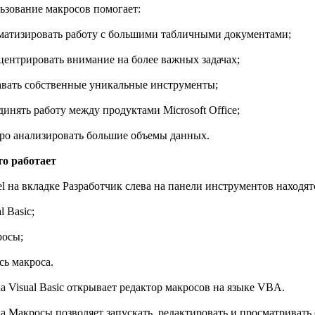
ьзование макросов помогает:
оматизировать работу с большими табличными документами;
нцентрировать внимание на более важных задачах;
давать собственные уникальные инструменты;
динять работу между продуктами Microsoft Office;
тро анализировать большие объемы данных.
то работает
l на вкладке Разработчик слева на панели инструментов находят
l Basic;
росы;
сь макроса.
а Visual Basic открывает редактор макросов на языке VBA.
а Макросы позволяет запускать, редактировать и просматриват