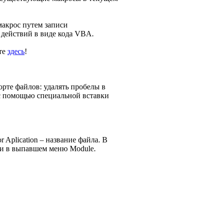
макрос путем записи
 действий в виде кода VBA.
те
здесь
!
рте файлов: удалять пробелы в
 с помощью специальной вставки
or Aplication – название файла. В
 и в выпавшем меню Module.