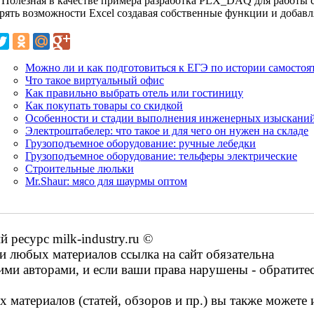
. Полезная в качестве примера разработка PLX_DAQ для работы
рять возможности Excel создавая собственные функции и добавл
Можно ли и как подготовиться к ЕГЭ по истории самостоя
Что такое виртуальный офис
Как правильно выбрать отель или гостиницу
Как покупать товары со скидкой
Особенности и стадии выполнения инженерных изысканий
Электроштабелер: что такое и для чего он нужен на складе
Грузоподъемное оборудование: ручные лебедки
Грузоподъемное оборудование: тельферы электрические
Строительные люльки
Mr.Shaur: мясо для шаурмы оптом
ресурс milk-industry.ru ©
 любых материалов ссылка на сайт обязательна
ими авторами, и если ваши права нарушены - обратите
 материалов (статей, обзоров и пр.) вы также можете