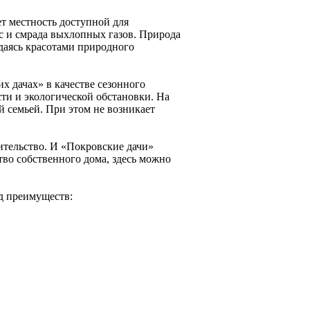
т местность доступной для
ес и смрада выхлопных газов. Природа
даясь красотами природного
 дачах» в качестве сезонного
ти и экологической обстановки. На
й семьей. При этом не возникает
ительство. И «Покровские дачи»
тво собственного дома, здесь можно
д преимуществ: