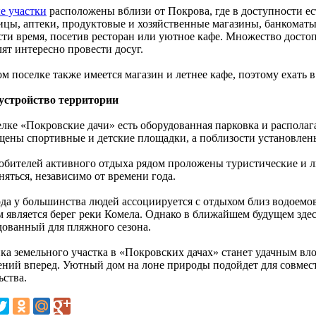
е участки
расположены вблизи от Покрова, где в доступности е
ицы, аптеки, продуктовые и хозяйственные магазины, банкоматы
сти время, посетив ресторан или уютное кафе. Множество досто
ят интересно провести досуг.
м поселке также имеется магазин и летнее кафе, поэтому ехать в
устройство территории
елке «Покровские дачи» есть оборудованная парковка и располаг
щены спортивные и детские площадки, а поблизости установлен
юбителей активного отдыха рядом проложены туристические и л
няться, независимо от времени года.
да у большинства людей ассоциируется с отдыхом близ водоемов
м является берег реки Комела. Однако в ближайшем будущем зде
дованный для пляжного сезона.
ка земельного участка в «Покровских дачах» станет удачным вл
ений вперед. Уютный дом на лоне природы подойдет для совмест
ьства.