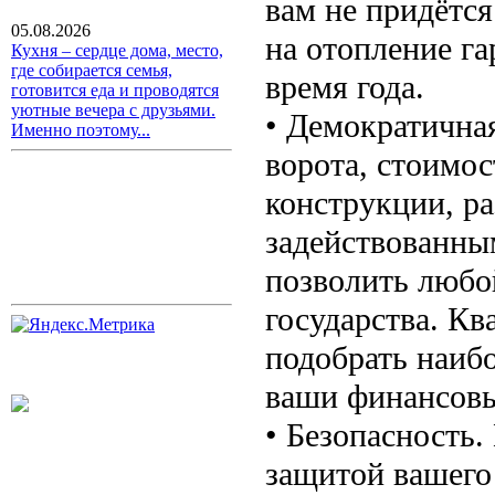
вам не придётс
05.08.2026
на отопление г
Кухня – сердце дома, место,
где собирается семья,
время года.
готовится еда и проводятся
уютные вечера с друзьями.
• Демократична
Именно поэтому...
ворота, стоимос
конструкции, ра
задействованным
позволить любо
государства. К
подобрать наиб
ваши финансовы
• Безопасность.
защитой вашего