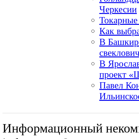
Черкесии
Токарные 
Как выбра
В Башкири
свеклович
В Ярослав
проект «
Павел Кон
Ильинско
Информационный некомм