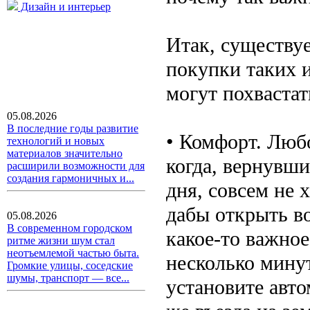
Дизайн и интерьер
Итак, существу
покупки таких 
могут похваста
05.08.2026
В последние годы развитие
• Комфорт. Любо
технологий и новых
материалов значительно
когда, вернувш
расширили возможности для
создания гармоничных и...
дня, совсем не 
дабы открыть во
05.08.2026
В современном городском
какое-то важно
ритме жизни шум стал
неотъемлемой частью быта.
несколько минут
Громкие улицы, соседские
шумы, транспорт — все...
установите авто