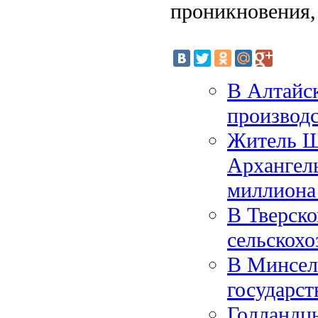
проникновения, 
В Алтайск
производс
Житель Ш
Архангель
миллиона
В Тверско
сельскохо
В Минсел
государс
Голландцы