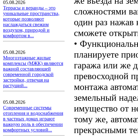
же въезда на зе
05.08.2026
Террасы и веранды – это
сложностями ва
уникальные пространства,
которые позволяют
один раз нажав 
наслаждаться свежим
воздухом, природой и
сможете открыт
комфортом в...
• Функционально
планируете прио
05.08.2026
Многоэтажные жилые
гаража или же д
комплексы (МЖК) являются
важной составляющей
превосходной п
современной городской
застройки, отвечая на
монтажа автома
растущий...
земельный надел
05.08.2026
имущество от н
Современные системы
отопления и водоснабжения
тому же, автома
в частных домах играют
важную роль в обеспечении
прекрасными те
комфортных условий...