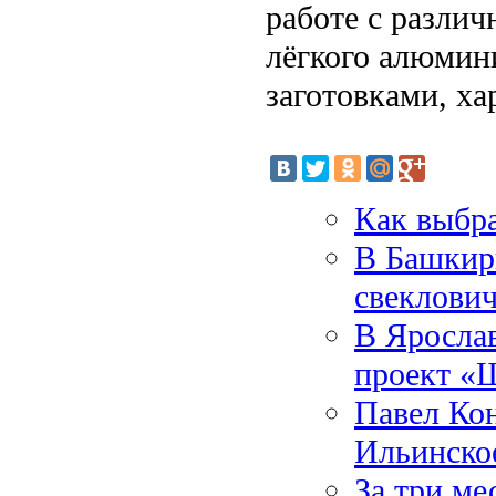
работе с разли
лёгкого алюмин
заготовками, х
Как выбра
В Башкири
свеклович
В Ярослав
проект «
Павел Кон
Ильинско
За три ме