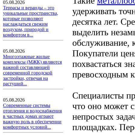
Такие
металлоо
05.08.2026
Террасы и веранды – это
удерживать точн
уникальные пространства,
которые позволяют
десятка лет. С
наслаждаться свежим
воздухом, природой и
выделить незам
комфортом в...
обслуживание, 
Покупатели ценя
05.08.2026
Многоэтажные жилые
похвастаться з
комплексы (МЖК) являются
важной составляющей
превосходным к
современной городской
застройки, отвечая на
растущий...
Специалисты пр
05.08.2026
что оно может 
Современные системы
отопления и водоснабжения
непростых зада
в частных домах играют
важную роль в обеспечении
площадках. Пер
комфортных условий...