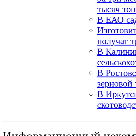
тысяч то
В ЕАО са
Изготовит
получат т
В Калинин
сельскохо
В Ростовс
зерновой 
В Иркутск
скотоводс