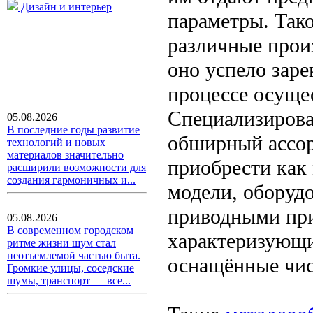
Дизайн и интерьер
параметры. Так
различные прои
оно успело заре
процессе осуще
Специализирова
05.08.2026
В последние годы развитие
обширный ассор
технологий и новых
материалов значительно
приобрести как
расширили возможности для
создания гармоничных и...
модели, оборуд
приводными при
05.08.2026
В современном городском
характеризующи
ритме жизни шум стал
неотъемлемой частью быта.
оснащённые чи
Громкие улицы, соседские
шумы, транспорт — все...