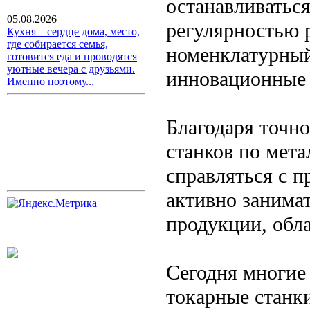
останавливаться
05.08.2026
регулярностью 
Кухня – сердце дома, место,
где собирается семья,
номенклатурный
готовится еда и проводятся
уютные вечера с друзьями.
инновационные 
Именно поэтому...
Благодаря точн
станков по мет
справляться с п
активно занима
продукции, обл
Сегодня многие
токарные станки