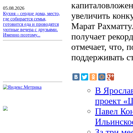
капиталовложен
05.08.2026
увеличить конк
Кухня – сердце дома, место,
где собирается семья,
Марат Рахматту
готовится еда и проводятся
уютные вечера с друзьями.
получает рекорд
Именно поэтому...
отмечает, что, 
поддерживать с
В Ярослав
проект «
Павел Кон
Ильинско
За три ме