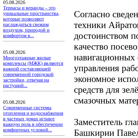
05.08.2026
Террасы и веранды – это
Согласно сведе
уникальные пространства,
которые позволяют
техники Айрат
наслаждаться свежим
воздухом, природой и
достоинством по
комфортом в...
качество посево
05.08.2026
навигационных 
Многоэтажные жилые
комплексы (МЖК) являются
управления раб
важной составляющей
современной городской
экономное испо
застройки, отвечая на
растущий...
средств для зел
смазочных мате
05.08.2026
Современные системы
отопления и водоснабжения
в частных домах играют
Заместитель гл
важную роль в обеспечении
комфортных условий...
Башкирии Павел