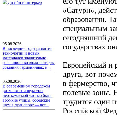
его тут именуют
Дизайн и интерьер
«Сатурн», дейс
образовании. Та
специальным за
сегодняшний ден
05.08.2026
государствах он
В последние годы развитие
технологий и новых
материалов значительно
расширили возможности для
Европейский и 
создания гармоничных и...
друга, вот поч
в фермерство, ч
05.08.2026
В современном городском
полевые зоны. 
ритме жизни шум стал
неотъемлемой частью быта.
трудится один 
Громкие улицы, соседские
шумы, транспорт — все...
Российской Фед