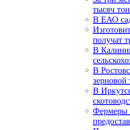
тысяч то
В ЕАО са
Изготовит
получат т
В Калинин
сельскохо
В Ростовс
зерновой 
В Иркутск
скотоводс
Фермеры 
предоста