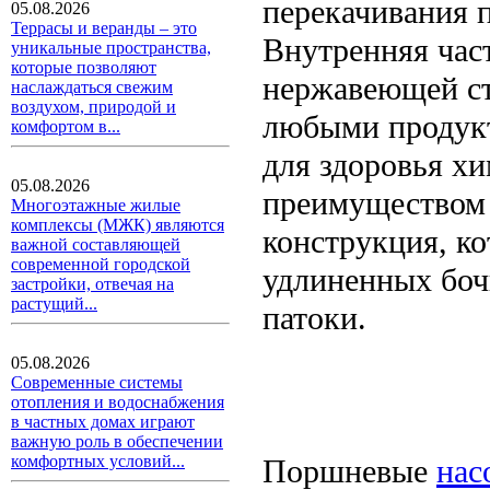
перекачивания 
05.08.2026
Террасы и веранды – это
Внутренняя част
уникальные пространства,
которые позволяют
нержавеющей ст
наслаждаться свежим
воздухом, природой и
любыми продукт
комфортом в...
для здоровья х
05.08.2026
преимуществом 
Многоэтажные жилые
комплексы (МЖК) являются
конструкция, к
важной составляющей
современной городской
удлиненных боч
застройки, отвечая на
растущий...
патоки.
05.08.2026
Современные системы
отопления и водоснабжения
в частных домах играют
важную роль в обеспечении
комфортных условий...
Поршневые
нас