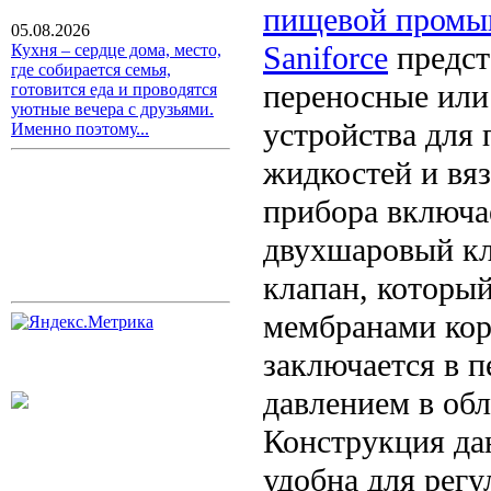
пищевой промы
05.08.2026
Saniforce
предст
Кухня – сердце дома, место,
где собирается семья,
переносные или
готовится еда и проводятся
уютные вечера с друзьями.
устройства для 
Именно поэтому...
жидкостей и вя
прибора включае
двухшаровый кл
клапан, которы
мембранами кор
заключается в 
давлением в обл
Конструкция да
удобна для рег