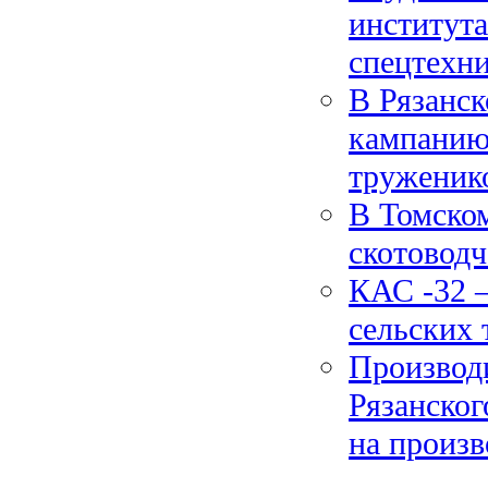
институт
спецтехн
В Рязанск
кампанию
труженик
В Томском
скотоводч
КАС -32 –
сельских 
Производи
Рязанско
на произв