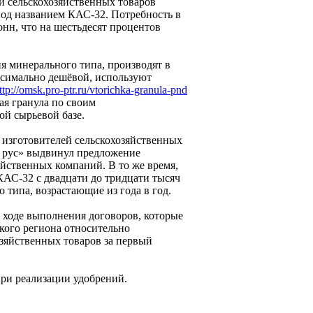
й сельскохозяйственных товаров
под названием КАС-32. Потребность в
нн, что на шестьдесят процентов
я минерального типа, производят в
аксимально дешёвой, используют
ttp://omsk.pro-ptr.ru/vtorichka-granula-pnd
я гранула по своим
й сырьевой базе.
 изготовителей сельскохозяйственных
 рус» выдвинул предложение
яйственных компаний. В то же время,
АС-32 с двадцати до тридцати тысяч
 типа, возрастающие из года в год.
 ходе выполнения договоров, которые
кого региона относительно
зяйственных товаров за первый
при реализации удобрений.