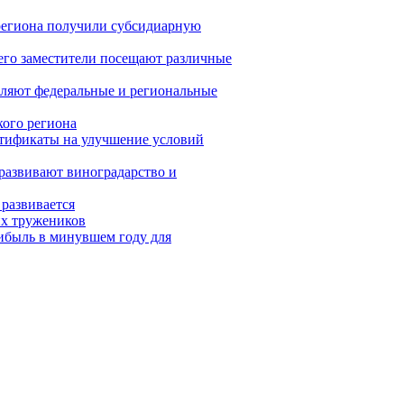
 региона получили субсидиарную
 его заместители посещают различные
вляют федеральные и региональные
кого региона
ртификаты на улучшение условий
развивают виноградарство и
развивается
их тружеников
ибыль в минувшем году для