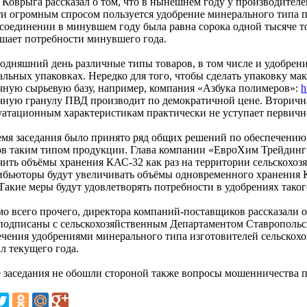
 Коврыга рассказал о том, что в нынешнем году у производителе
ти огромным спросом пользуется удобрение минерального типа 
 соединении в минувшем году была равна сорока одной тысяче то
шает потребности минувшего года.
годняшний день различные типы товаров, в том числе и удобрени
альных упаковках. Нередко для того, чтобы сделать упаковку м
чную сырьевую базу, например, компания «Азбука полимеров»:
h
чную гранулу ПВД производит по демократичной цене. Вторична
уатационным характеристикам практически не уступает первично
емя заседания было принято ряд общих решений по обеспечению
ов таким типом продукции. Глава компании «ЕвроХим Трейдинг
чить объёмы хранения КАС-32 как раз на территории сельскохоз
ибьюторы будут увеличивать объёмы одновременного хранения К
Такие меры будут удовлетворять потребности в удобрениях такого
о всего прочего, директора компаний-поставщиков рассказали о
подписаны с сельскохозяйственным Департаментом Ставропольс
ечения удобрениями минерального типа изготовителей сельскохо
л текущего года.
е заседания не обошли стороной также вопросы мошенничества 