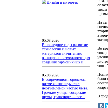
Роман
Дизайн и интерьер
облас
таком
превы
На се
специ
втори
втори
экспл
05.08.2026
В последние годы развитие
Во вр
технологий и новых
товар
материалов значительно
увели
расширили возможности для
дистр
создания гармоничных и...
тонн. 
Помим
05.08.2026
были 
В современном городском
обесп
ритме жизни шум стал
кварта
неотъемлемой частью быта.
Громкие улицы, соседские
В ход
шумы, транспорт — все...