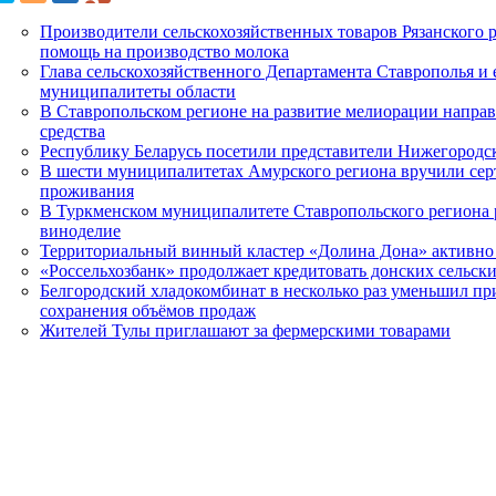
Производители сельскохозяйственных товаров Рязанского
помощь на производство молока
Глава сельскохозяйственного Департамента Ставрополья и
муниципалитеты области
В Ставропольском регионе на развитие мелиорации напра
средства
Республику Беларусь посетили представители Нижегородс
В шести муниципалитетах Амурского региона вручили се
проживания
В Туркменском муниципалитете Ставропольского региона 
виноделие
Территориальный винный кластер «Долина Дона» активно 
«Россельхозбанк» продолжает кредитовать донских сельск
Белгородский хладокомбинат в несколько раз уменьшил пр
сохранения объёмов продаж
Жителей Тулы приглашают за фермерскими товарами