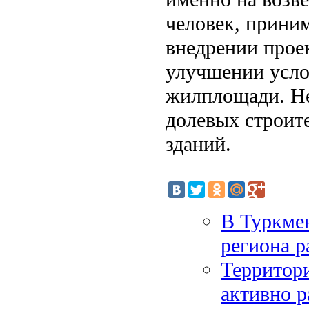
человек, прини
внедрении проек
улучшении усло
жилплощади. Не
долевых строит
зданий.
В Туркме
региона р
Территор
активно р