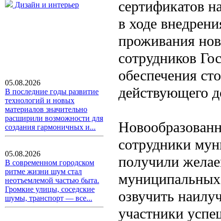
сертификатов н
Дизайн и интерьер
в ходе внедрен
проживания нов
сотрудников Гос
обеспечения сто
05.08.2026
действующего до
В последние годы развитие
технологий и новых
материалов значительно
расширили возможности для
Новообразованн
создания гармоничных и...
сотрудники мун
05.08.2026
получили желае
В современном городском
ритме жизни шум стал
муниципальных 
неотъемлемой частью быта.
Громкие улицы, соседские
озвучить наилу
шумы, транспорт — все...
участники успе