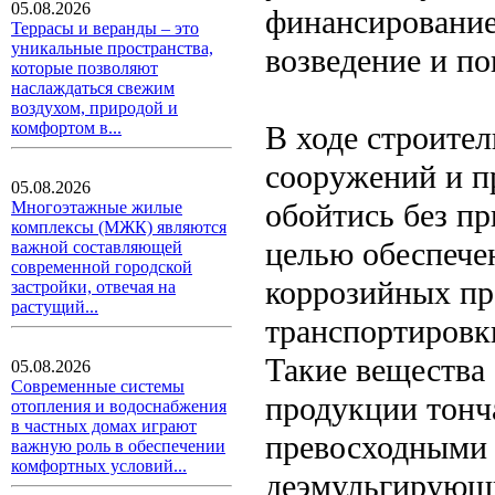
05.08.2026
финансирование,
Террасы и веранды – это
уникальные пространства,
возведение и п
которые позволяют
наслаждаться свежим
воздухом, природой и
комфортом в...
В ходе строите
сооружений и п
05.08.2026
обойтись без пр
Многоэтажные жилые
комплексы (МЖК) являются
целью обеспече
важной составляющей
современной городской
коррозийных пр
застройки, отвечая на
растущий...
транспортиров
Такие вещества
05.08.2026
Современные системы
продукции тон
отопления и водоснабжения
в частных домах играют
превосходными 
важную роль в обеспечении
комфортных условий...
деэмульгирующ