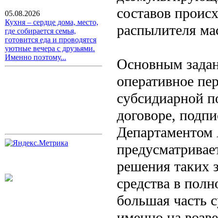
составов проис
05.08.2026
Кухня – сердце дома, место,
распылителя ма
где собирается семья,
готовится еда и проводятся
уютные вечера с друзьями.
Именно поэтому...
Основным задан
оперативное пе
субсидиарной по
договоре, подп
Департаментом 
предусматривае
решения таких з
средства в полн
большая часть 
именно на возв