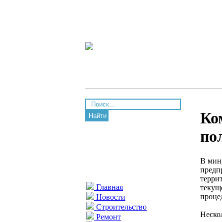
Ко
Найти
по
В мин
предп
терри
Главная
текущ
проце
Новости
Строительство
Неско
Ремонт