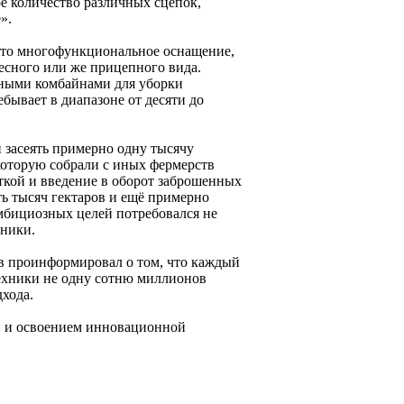
е количество различных сцепок,
».
Это многофункциональное оснащение,
есного или же прицепного вида.
нными комбайнами для уборки
бывает в диапазоне от десяти до
и засеять примерно одну тысячу
которую собрали с иных фермерств
ткой и введение в оборот заброшенных
ть тысяч гектаров и ещё примерно
амбициозных целей потребовался не
ники.
в проинформировал о том, что каждый
ехники не одну сотню миллионов
дхода.
й и освоением инновационной