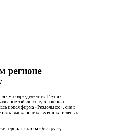
м регионе
у
турным подразделением Группы
льзование заброшенную пашню на
сь новая фирма «Раздольное», она в
ится к выполнению весенних полевых
и зерна, трактора «Беларус»,