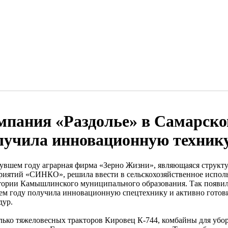
мпания «Раздолье» в Самарско
лучила инновационную техник
увшем году аграрная фирма «Зерно Жизни», являющаяся струк
риятий «СИНКО», решила ввести в сельскохозяйственное испо
тории Камышлинского муниципального образования. Так появила
ем году получила инновационную спецтехнику и активно готов
дур.
лько тяжеловесных тракторов Кировец К-744, комбайны для уборк