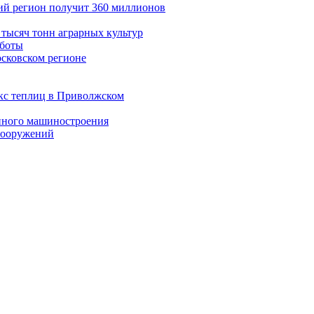
ий регион получит 360 миллионов
 тысяч тонн аграрных культур
аботы
осковском регионе
екс теплиц в Приволжском
енного машиностроения
 сооружений