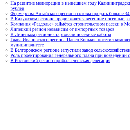
На развитие мелиорации в нынешнем году Калининградск
рублей
Фермерства Алтайского региона готовы продать больше 34
В Калужском регионе продолжаются весенние посевные р
Компания «Раздолье» займётся строительством пасеки в М
Липецкий регион независим от импортных товаров
В Липецком регионе стартовали посевные работы
Глава Ивановского региона Павел Коньков посетил компл
муниципалитете
В Белгородском регионе запустили завод сельскохозяйств
Роль проектирования генерального плана при возведении
В Ростовский регион прибыла чешская делегация