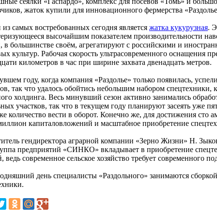
шные сеялки «Гаспардо», комплекс для посевов «Томь» и большо
зчиков, жаток купили для инновационного фермерства «Раздолье
 из самых востребованных сегодня является
жатка кукурузная
. 
теризующееся высочайшим показателем производительности нав
, в большинстве своём, агрегатируют с российскими и иностра
ых культур. Рабочая скорость ультрасовременного оснащения пре
дцати километров в час при ширине захвата двенадцать метров.
увшем году, когда компания «Раздолье» только появилась, успел
ров, так что удалось обойтись небольшим набором спецтехники, 
ного холдинга. Весь минувший сезон активно занимались обрабо
ных участков, так что в текущем году планируют засеять уже пя
же количество вести в оборот. Конечно же, для достижения сто 
миллион капиталовложений и масштабное приобретение спецтех
титель гендиректора аграрной компании «Зерно Жизни» Н. Зыко
руппа предприятий «СИНКО» вкладывает в приобретение спецт
, ведь современное сельское хозяйство требует современного по
годняшний день специалисты «Раздольного» занимаются сборко
ехники.