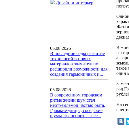
пропа
Дизайн и интерьер
погру
Одной
харак
Жатки
зернов
двена
В мин
05.08.2026
гекта
В последние годы развитие
аграр
технологий и новых
земель
материалов значительно
такое 
расширили возможности для
один 
создания гармоничных и...
Замес
год Г
05.08.2026
рублей
В современном городском
ритме жизни шум стал
На се
неотъемлемой частью быта.
спецт
Громкие улицы, соседские
шумы, транспорт — все...