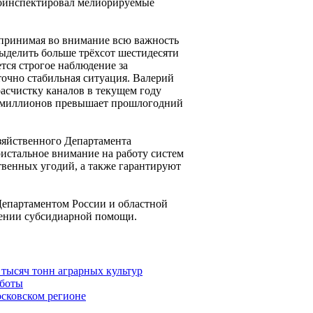
роинспектировал мелиорируемые
 принимая во внимание всю важность
выделить больше трёхсот шестидесяти
тся строгое наблюдение за
очно стабильная ситуация. Валерий
расчистку каналов в текущем году
мь миллионов превышает прошлогодний
зяйственного Департамента
истальное внимание на работу систем
твенных угодий, а также гарантируют
Департаментом России и областной
лении субсидиарной помощи.
 тысяч тонн аграрных культур
аботы
осковском регионе