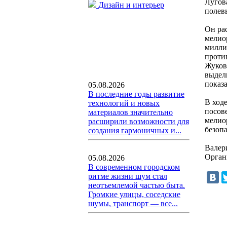
Лугов
Дизайн и интерьер
полев
Он ра
мелио
милли
проти
Жуков 
выдел
показа
05.08.2026
В последние годы развитие
В ход
технологий и новых
посов
материалов значительно
мелио
расширили возможности для
безоп
создания гармоничных и...
Валер
Орган
05.08.2026
В современном городском
ритме жизни шум стал
неотъемлемой частью быта.
Громкие улицы, соседские
шумы, транспорт — все...