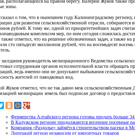
ая, располагающейся на правом берегу. Валерий Жуков также п
ые зоны.
ссказал о том, что в нынешнем году Калининградскому региону,
рации для развития сельскохозяйственной отрасли, собираются 
онов рублей. К тому же, одной из приоритетнейших задач считае
вопаводковым комплексом мер, по ним сегодня сложилась достат
также отметил, что на решение обозначенных задач, а также на 
или сто пятьдесят миллионов рублей, что на восемьдесят восе
тель.
е заседания руководитель мелиорационного Ведомства сельскохо
етовал сотрудникам органов исполнительной власти обращать пр
раций, ведь именно они не допускают выбывания сельскохозяйс
асность жителей от паводковых вод.
ий Жуков отметил, что не так давно меж сельскохозяйственным 
изацией мелиорации земель был подписан договор о предостав
Фермерства Алтайского региона готовы продать больше 34
В Калужском регионе продолжаются весенние посевные р
Компания «Раздолье» займётся строительством пасеки в М
Липецкий регион независим от импортных товаров