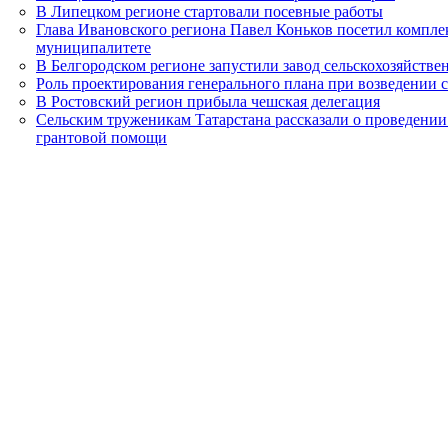
В Липецком регионе стартовали посевные работы
Глава Ивановского региона Павел Коньков посетил компл
муниципалитете
В Белгородском регионе запустили завод сельскохозяйств
Роль проектирования генерального плана при возведении
В Ростовский регион прибыла чешская делегация
Сельским труженикам Татарстана рассказали о проведении
грантовой помощи