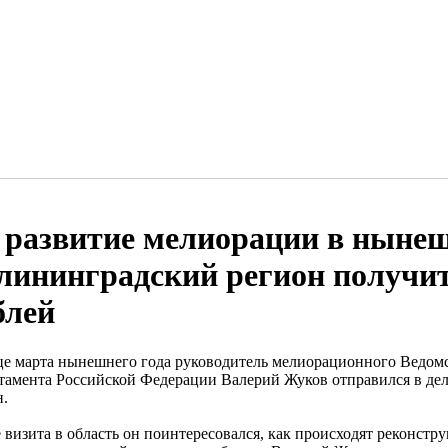
 развитие мелиорации в нынеш
лининградский регион получит
блей
це марта нынешнего года руководитель мелиорационного Ведомс
тамента Российской Федерации Валерий Жуков отправился в де
н.
е визита в область он поинтересовался, как происходят реконст