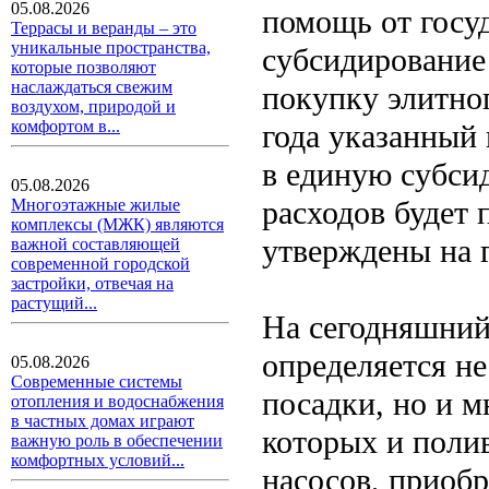
05.08.2026
помощь от госуд
Террасы и веранды – это
уникальные пространства,
субсидирование
которые позволяют
наслаждаться свежим
покупку элитно
воздухом, природой и
комфортом в...
года указанный
в единую субси
05.08.2026
расходов будет 
Многоэтажные жилые
комплексы (МЖК) являются
утверждены на 
важной составляющей
современной городской
застройки, отвечая на
растущий...
На сегодняшний
определяется не
05.08.2026
Современные системы
посадки, но и м
отопления и водоснабжения
в частных домах играют
которых и поли
важную роль в обеспечении
комфортных условий...
насосов, приоб