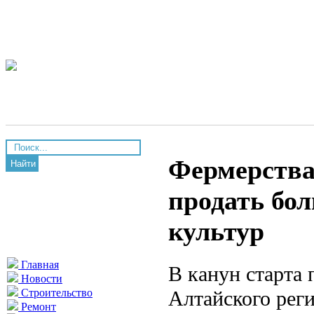
Фермерства
Найти
продать бо
культур
Главная
В канун старта
Новости
Алтайского рег
Строительство
Ремонт