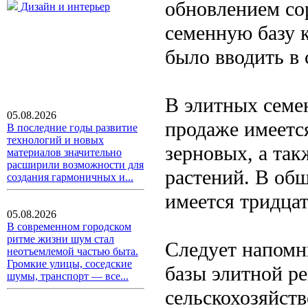
обновлением сор
Дизайн и интерьер
семенную базу 
было вводить в
В элитных семе
05.08.2026
продаже имеетс
В последние годы развитие
технологий и новых
зерновых, а так
материалов значительно
расширили возможности для
растений. В общ
создания гармоничных и...
имеется тридцат
05.08.2026
В современном городском
ритме жизни шум стал
Следует напомн
неотъемлемой частью быта.
Громкие улицы, соседские
базы элитной р
шумы, транспорт — все...
сельскохозяйст