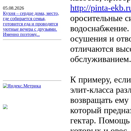
http://pinta-ekb.r
05.08.2026
Кухня – сердце дома, место,
оросительные с
где собирается семья,
готовится еда и проводятся
водоснабжение.
уютные вечера с друзьями.
Именно поэтому...
осушения и отв
отличаются выс
обслуживанием
К примеру, есл
элит-класса раз
возвращать ему 
который предна
гектар. Помощь 
которых и овес,