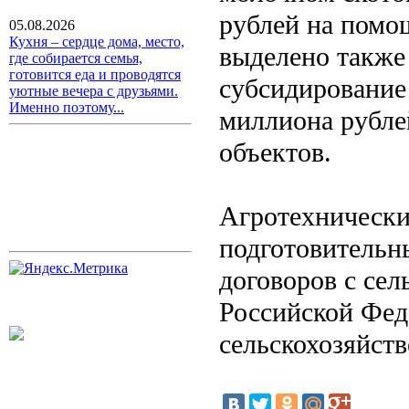
рублей на помо
05.08.2026
Кухня – сердце дома, место,
выделено также
где собирается семья,
готовится еда и проводятся
субсидирование
уютные вечера с друзьями.
Именно поэтому...
миллиона рубле
объектов.
Агротехнически
подготовительн
договоров с се
Российской Фед
сельскохозяйств