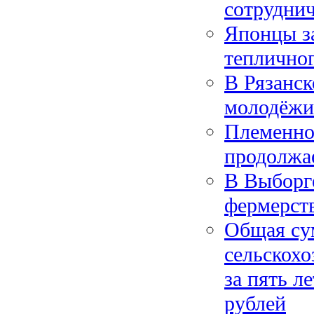
сотруднич
Японцы з
тепличног
В Рязанск
молодёжи 
Племенно
продолжа
В Выборг
фермерст
Общая су
сельскохо
за пять л
рублей