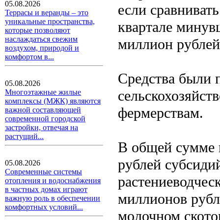
05.08.2026
если сравнивать
Террасы и веранды – это
уникальные пространства,
квартале минув
которые позволяют
наслаждаться свежим
миллион рублей
воздухом, природой и
комфортом в...
Средства были п
05.08.2026
сельскохозяйст
Многоэтажные жилые
комплексы (МЖК) являются
фермерствам.
важной составляющей
современной городской
застройки, отвечая на
растущий...
В общей сумме 
рублей субсиди
05.08.2026
Современные системы
растениеводческ
отопления и водоснабжения
в частных домах играют
миллионов рубл
важную роль в обеспечении
комфортных условий...
молочном скотов