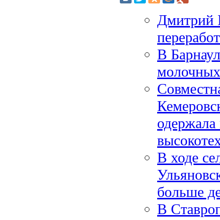
Дмитрий 
переработ
В Барнаул
молочных
Совместн
Кемеровск
одержала 
высокоте
В ходе се
Ульяновск
больше д
В Ставроп