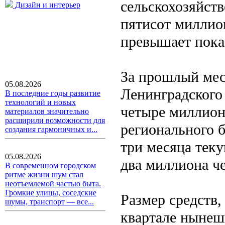
сельскохозяйст
Дизайн и интерьер
пятисот миллион
превышает пока
За прошлый мес
05.08.2026
Ленинградского
В последние годы развитие
технологий и новых
четыре миллион
материалов значительно
расширили возможности для
регионального 
создания гармоничных и...
три месяца теку
05.08.2026
два миллиона че
В современном городском
ритме жизни шум стал
неотъемлемой частью быта.
Громкие улицы, соседские
Размер средств,
шумы, транспорт — все...
квартале нынешн